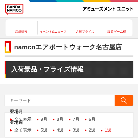
店舗情報
イベント&ニュース
入荷プライズ
設置ゲーム機
namcoエアポートウォーク名古屋店
入荷景品・プライズ情報
登場月
全て表示
9月
8月
7月
6月
登場週
全て表示
5週
4週
3週
2週
1週