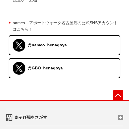
namcoエアポートウォーク名古屋店の公式SNSアカウント
はこちら！
@namco_hcnagoya
@GBO_hcnagoya
先
あそび場をさがす