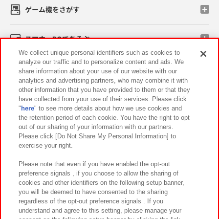
ゲーム機をさがす
スマホ・PCであそぶ
We collect unique personal identifiers such as cookies to
analyze our traffic and to personalize content and ads. We
イベント・キャンペーン
share information about your use of our website with our
analytics and advertising partners, who may combine it with
other information that you have provided to them or that they
have collected from your use of their services. Please click
"
here
" to see more details about how we use cookies and
関連会社
サステナビリティ
サイトポリシー
the retention period of each cookie. You have the right to opt
out of our sharing of your information with our partners.
プライバシーポリシー
ウェブアクセシビリティ方針と検証結果
Please click [Do Not Share My Personal Information] to
exercise your right.
お取引先さまとともに
食品のご提供について
カスタマーハラスメント対応方針
よくあるご質問・お問い合わせ
Please note that even if you have enabled the opt-out
preference signals , if you choose to allow the sharing of
cookies and other identifiers on the following setup banner,
you will be deemed to have consented to the sharing
regardless of the opt-out preference signals . If you
understand and agree to this setting, please manage your