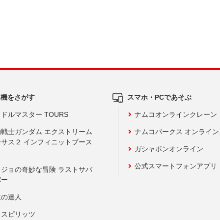
ム機をさがす
スマホ・PCであそぶ
ドルマスター TOURS
ナムコオンラインクレーン
動戦士ガンダム エクストリーム
ナムコパークス オンライ
ーサス２ インフィニットブース
ガシャポンオンライン
公式スマートフォンアプリ
ョジョの奇妙な冒険 ラストサバ
バー
鼓の達人
りスピリッツ