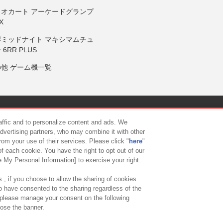
リオカート アーケードグランプ
X
岸ミッドナイト マキシマムチュ
 6RR PLUS
の他 ゲーム機一覧
サイトポリシー
プライバシーポリシー
ウェブアクセシビリティ方
raffic and to personalize content and ads. We
advertising partners, who may combine it with other
rom your use of their services. Please click "
here
"
供について
カスタマーハラスメント対応方針
よくあるご質問・
f each cookie. You have the right to opt out of our
e My Personal Information] to exercise your right.
 , if you choose to allow the sharing of cookies
to have consented to the sharing regardless of the
, please manage your consent on the following
lose the banner.
ndai Namco Amusement Lab Inc.
©Bandai Namco Experience Inc.
©HANAY