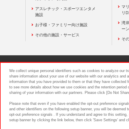
マ
アスレチック・スポーツエンタメ
リD
施設
湾
お子様・ファミリー向け施設
ーン
その他の施設・サービス
そ
関連会社
サステナビリティ
We collect unique personal identifiers such as cookies to analyze our t
share information about your use of our website with our analytics and 
information that you have provided to them or that they have collected f
食品のご提
to see more details about how we use cookies and the retention period o
sharing of your information with our partners. Please click [Do Not Shar
Please note that even if you have enabled the opt-out preference signals
and other identifiers on the following setup banner, you will be deemed 
opt-out preference signals . If you understand and agree to this setting
setup banner by clicking the link below, then click 'Save Settings' and c
©Bandai Namco Amusement Inc.
©Ba