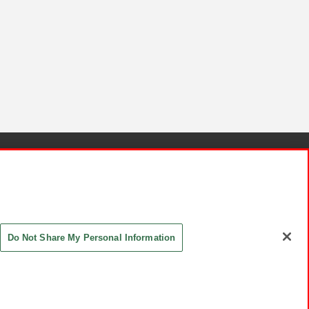
針と検証結果
お取引先さまとともに
お問い合わせ
Do Not Share My Personal Information
ASHIKI Co., Ltd. All Rights Reserved.