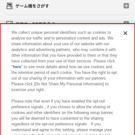
ゲーム機をさがす
スマホ・PCであそぶ
We collect unique personal identifiers such as cookies to
analyze our traffic and to personalize content and ads. We
イベント・キャンペーン
share information about your use of our website with our
analytics and advertising partners, who may combine it with
other information that you have provided to them or that they
have collected from your use of their services. Please click
"
here
" to see more details about how we use cookies and
関連会社
サステナビリティ
サイトポリシー
the retention period of each cookie. You have the right to opt
out of our sharing of your information with our partners.
プライバシーポリシー
ウェブアクセシビリティ方針と検証結果
Please click [Do Not Share My Personal Information] to
exercise your right.
お取引先さまとともに
食品のご提供について
カスタマーハラスメント対応方針
よくあるご質問・お問い合わせ
Please note that even if you have enabled the opt-out
preference signals , if you choose to allow the sharing of
cookies and other identifiers on the following setup banner,
you will be deemed to have consented to the sharing
regardless of the opt-out preference signals . If you
understand and agree to this setting, please manage your