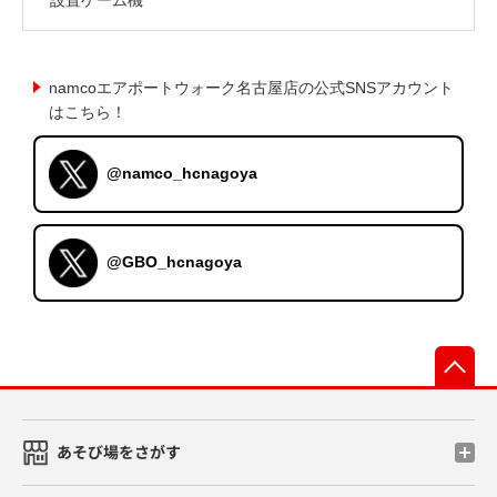
namcoエアポートウォーク名古屋店の公式SNSアカウント
はこちら！
@namco_hcnagoya
@GBO_hcnagoya
先
あそび場をさがす