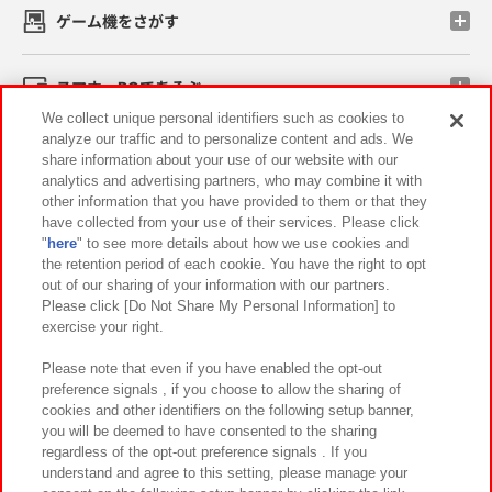
ゲーム機をさがす
スマホ・PCであそぶ
We collect unique personal identifiers such as cookies to
analyze our traffic and to personalize content and ads. We
イベント・キャンペーン
share information about your use of our website with our
analytics and advertising partners, who may combine it with
other information that you have provided to them or that they
have collected from your use of their services. Please click
"
here
" to see more details about how we use cookies and
関連会社
サステナビリティ
サイトポリシー
the retention period of each cookie. You have the right to opt
out of our sharing of your information with our partners.
プライバシーポリシー
ウェブアクセシビリティ方針と検証結果
Please click [Do Not Share My Personal Information] to
exercise your right.
お取引先さまとともに
食品のご提供について
カスタマーハラスメント対応方針
よくあるご質問・お問い合わせ
Please note that even if you have enabled the opt-out
preference signals , if you choose to allow the sharing of
cookies and other identifiers on the following setup banner,
you will be deemed to have consented to the sharing
regardless of the opt-out preference signals . If you
understand and agree to this setting, please manage your