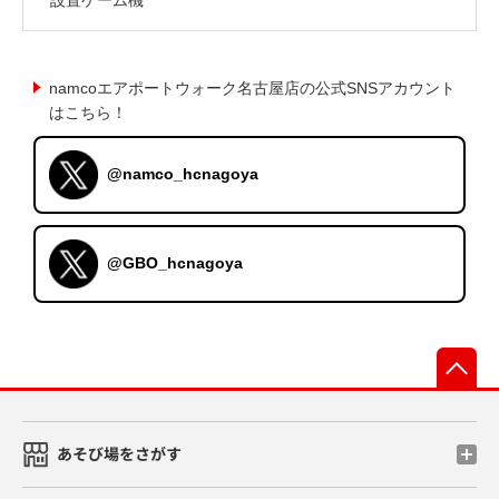
namcoエアポートウォーク名古屋店の公式SNSアカウント
はこちら！
@namco_hcnagoya
@GBO_hcnagoya
先
あそび場をさがす