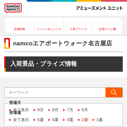
店舗情報
イベント&ニュース
入荷プライズ
設置ゲーム機
namcoエアポートウォーク名古屋店
入荷景品・プライズ情報
登場月
全て表示
9月
8月
7月
6月
登場週
全て表示
5週
4週
3週
2週
1週