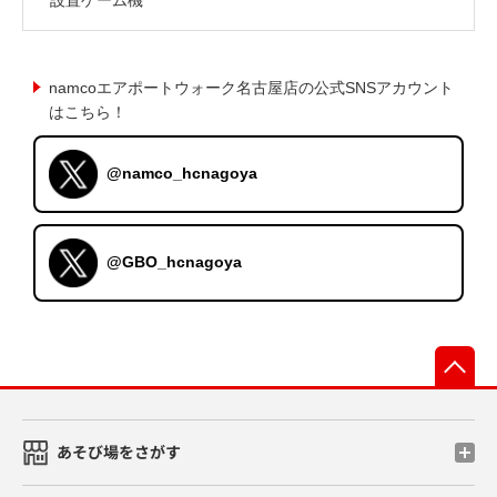
namcoエアポートウォーク名古屋店の公式SNSアカウント
はこちら！
@namco_hcnagoya
@GBO_hcnagoya
先
あそび場をさがす