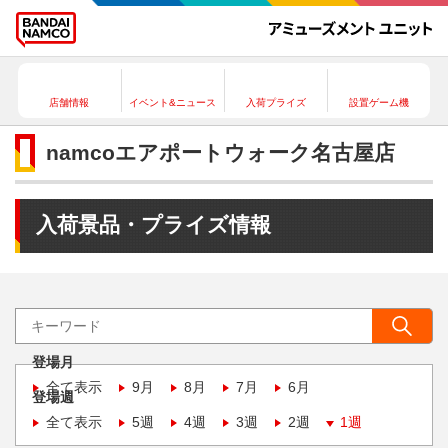
店舗情報
イベント&ニュース
入荷プライズ
設置ゲーム機
namcoエアポートウォーク名古屋店
入荷景品・プライズ情報
登場月
全て表示
9月
8月
7月
6月
登場週
全て表示
5週
4週
3週
2週
1週