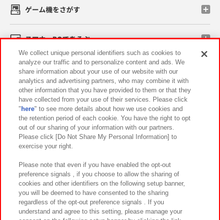
ゲーム機をさがす
スマホ・PCであそぶ
We collect unique personal identifiers such as cookies to
analyze our traffic and to personalize content and ads. We
イベント・キャンペーン
share information about your use of our website with our
analytics and advertising partners, who may combine it with
other information that you have provided to them or that they
have collected from your use of their services. Please click
"
here
" to see more details about how we use cookies and
関連会社
サステナビリティ
サイトポリシー
the retention period of each cookie. You have the right to opt
out of our sharing of your information with our partners.
プライバシーポリシー
ウェブアクセシビリティ方針と検証結果
Please click [Do Not Share My Personal Information] to
exercise your right.
お取引先さまとともに
食品のご提供について
カスタマーハラスメント対応方針
よくあるご質問・お問い合わせ
Please note that even if you have enabled the opt-out
preference signals , if you choose to allow the sharing of
cookies and other identifiers on the following setup banner,
you will be deemed to have consented to the sharing
regardless of the opt-out preference signals . If you
understand and agree to this setting, please manage your