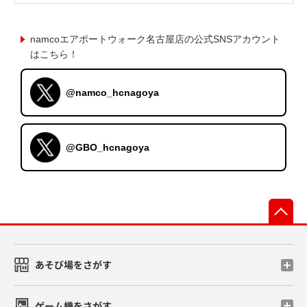
namcoエアポートウォーク名古屋店の公式SNSアカウント
はこちら！
@namco_hcnagoya
@GBO_hcnagoya
先
あそび場をさがす
ゲーム機をさがす