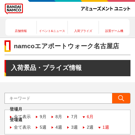
店舗情報
イベント&ニュース
入荷プライズ
設置ゲーム機
namcoエアポートウォーク名古屋店
入荷景品・プライズ情報
登場月
全て表示
9月
8月
7月
6月
登場週
全て表示
5週
4週
3週
2週
1週