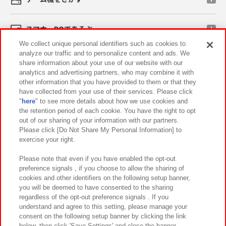
スマホ・PCであそぶ
We collect unique personal identifiers such as cookies to
analyze our traffic and to personalize content and ads. We
イベント・キャンペーン
share information about your use of our website with our
analytics and advertising partners, who may combine it with
other information that you have provided to them or that they
have collected from your use of their services. Please click
"
here
" to see more details about how we use cookies and
関連会社
サステナビリティ
サイトポリシー
the retention period of each cookie. You have the right to opt
out of our sharing of your information with our partners.
プライバシーポリシー
ウェブアクセシビリティ方針と検証結果
Please click [Do Not Share My Personal Information] to
exercise your right.
お取引先さまとともに
食品のご提供について
カスタマーハラスメント対応方針
よくあるご質問・お問い合わせ
Please note that even if you have enabled the opt-out
preference signals , if you choose to allow the sharing of
cookies and other identifiers on the following setup banner,
you will be deemed to have consented to the sharing
regardless of the opt-out preference signals . If you
understand and agree to this setting, please manage your
consent on the following setup banner by clicking the link
below, then click 'Save Settings' and close the banner.