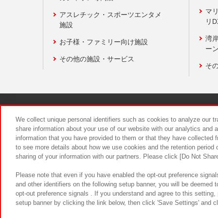
マ
アスレチック・スポーツエンタメ
リD
施設
湾
お子様・ファミリー向け施設
ーン
その他の施設・サービス
そ
関連会社
サステナビリティ
We collect unique personal identifiers such as cookies to analyze our t
share information about your use of our website with our analytics and 
information that you have provided to them or that they have collected f
食品のご提
to see more details about how we use cookies and the retention period o
sharing of your information with our partners. Please click [Do Not Shar
Please note that even if you have enabled the opt-out preference signals
and other identifiers on the following setup banner, you will be deemed 
opt-out preference signals . If you understand and agree to this setting
setup banner by clicking the link below, then click 'Save Settings' and c
©Bandai Namco Amusement Inc.
©Ba