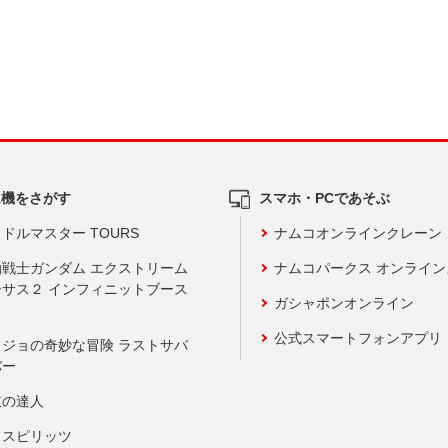
ム機をさがす
スマホ・PCであそぶ
ドルマスター TOURS
ナムコオンラインクレーン
動戦士ガンダム エクストリーム
ナムコパークス オンライ
ーサス２ インフィニットブース
ガシャポンオンライン
公式スマートフォンアプリ
ョジョの奇妙な冒険 ラストサバ
バー
鼓の達人
りスピリッツ