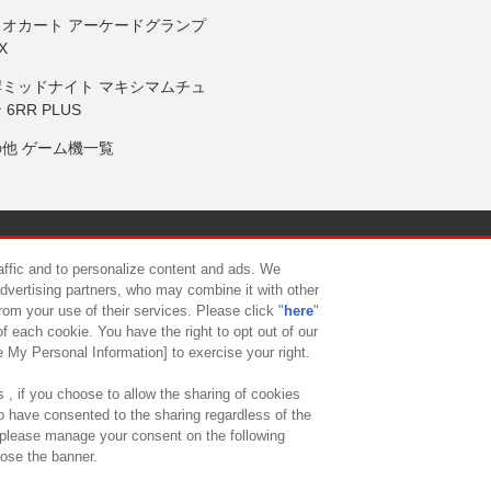
リオカート アーケードグランプ
X
岸ミッドナイト マキシマムチュ
 6RR PLUS
の他 ゲーム機一覧
サイトポリシー
プライバシーポリシー
ウェブアクセシビリティ方
raffic and to personalize content and ads. We
advertising partners, who may combine it with other
rom your use of their services. Please click "
here
"
供について
カスタマーハラスメント対応方針
よくあるご質問・
f each cookie. You have the right to opt out of our
e My Personal Information] to exercise your right.
 , if you choose to allow the sharing of cookies
to have consented to the sharing regardless of the
, please manage your consent on the following
lose the banner.
ndai Namco Amusement Lab Inc.
©Bandai Namco Experience Inc.
©HANAY