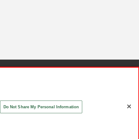
針と検証結果
お取引先さまとともに
お問い合わせ
Do Not Share My Personal Information
ASHIKI Co., Ltd. All Rights Reserved.