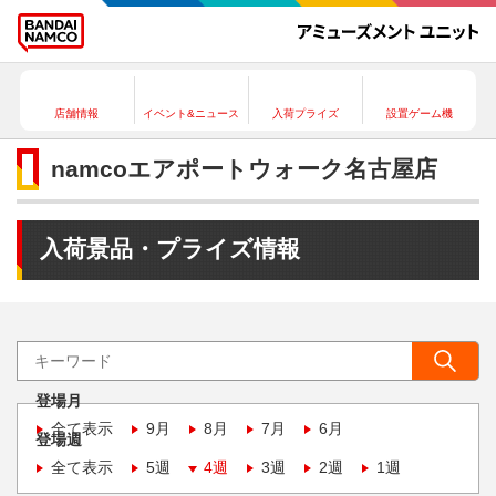
店舗情報
イベント&ニュース
入荷プライズ
設置ゲーム機
namcoエアポートウォーク名古屋店
入荷景品・プライズ情報
登場月
全て表示
9月
8月
7月
6月
登場週
全て表示
5週
4週
3週
2週
1週