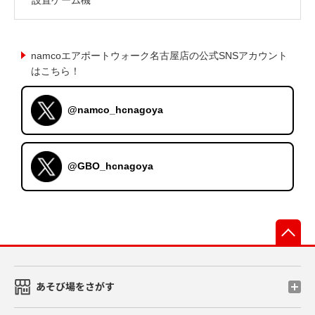
namcoエアポートウォーク名古屋店の公式SNSアカウント
はこちら！
@namco_hcnagoya
@GBO_hcnagoya
先
あそび場をさがす