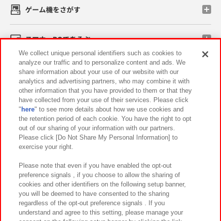
ゲーム機をさがす
スマホ・PCであそぶ
We collect unique personal identifiers such as cookies to
analyze our traffic and to personalize content and ads. We
イベント・キャンペーン
share information about your use of our website with our
analytics and advertising partners, who may combine it with
other information that you have provided to them or that they
have collected from your use of their services. Please click
"
here
" to see more details about how we use cookies and
関連会社
サステナビリティ
サイトポリシー
the retention period of each cookie. You have the right to opt
out of our sharing of your information with our partners.
プライバシーポリシー
ウェブアクセシビリティ方針と検証結果
Please click [Do Not Share My Personal Information] to
exercise your right.
お取引先さまとともに
食品のご提供について
カスタマーハラスメント対応方針
よくあるご質問・お問い合わせ
Please note that even if you have enabled the opt-out
preference signals , if you choose to allow the sharing of
cookies and other identifiers on the following setup banner,
you will be deemed to have consented to the sharing
regardless of the opt-out preference signals . If you
understand and agree to this setting, please manage your