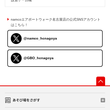
namcoエアポートウォーク名古屋店の公式SNSアカウント
はこちら！
@namco_hcnagoya
@GBO_hcnagoya
先
あそび場をさがす