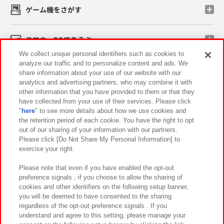
ゲーム機をさがす
スマホ・PCであそぶ
We collect unique personal identifiers such as cookies to
analyze our traffic and to personalize content and ads. We
イベント・キャンペーン
share information about your use of our website with our
analytics and advertising partners, who may combine it with
other information that you have provided to them or that they
have collected from your use of their services. Please click
"
here
" to see more details about how we use cookies and
関連会社
サステナビリティ
サイトポリシー
the retention period of each cookie. You have the right to opt
out of our sharing of your information with our partners.
プライバシーポリシー
ウェブアクセシビリティ方針と検証結果
Please click [Do Not Share My Personal Information] to
exercise your right.
お取引先さまとともに
食品のご提供について
カスタマーハラスメント対応方針
よくあるご質問・お問い合わせ
Please note that even if you have enabled the opt-out
preference signals , if you choose to allow the sharing of
cookies and other identifiers on the following setup banner,
you will be deemed to have consented to the sharing
regardless of the opt-out preference signals . If you
understand and agree to this setting, please manage your