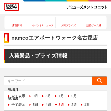
店舗情報
イベント&ニュース
入荷プライズ
設置ゲーム機
namcoエアポートウォーク名古屋店
入荷景品・プライズ情報
登場月
全て表示
9月
8月
7月
6月
登場週
全て表示
5週
4週
3週
2週
1週