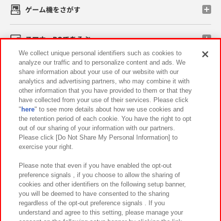
ゲーム機をさがす
スマホ・PCであそぶ
We collect unique personal identifiers such as cookies to
analyze our traffic and to personalize content and ads. We
イベント・キャンペーン
share information about your use of our website with our
analytics and advertising partners, who may combine it with
other information that you have provided to them or that they
have collected from your use of their services. Please click
"
here
" to see more details about how we use cookies and
関連会社
サステナビリティ
サイトポリシー
the retention period of each cookie. You have the right to opt
out of our sharing of your information with our partners.
プライバシーポリシー
ウェブアクセシビリティ方針と検証結果
Please click [Do Not Share My Personal Information] to
exercise your right.
お取引先さまとともに
食品のご提供について
カスタマーハラスメント対応方針
よくあるご質問・お問い合わせ
Please note that even if you have enabled the opt-out
preference signals , if you choose to allow the sharing of
cookies and other identifiers on the following setup banner,
you will be deemed to have consented to the sharing
regardless of the opt-out preference signals . If you
understand and agree to this setting, please manage your