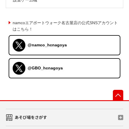
namcoエアポートウォーク名古屋店の公式SNSアカウント
はこちら！
@namco_hcnagoya
@GBO_hcnagoya
先
あそび場をさがす