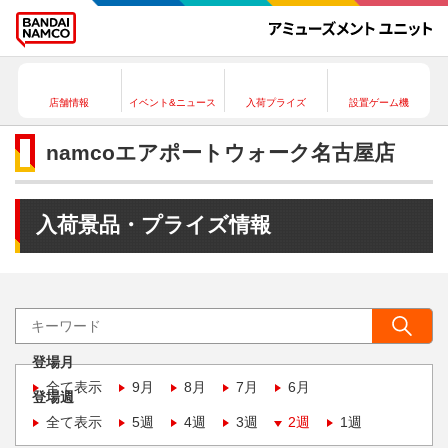
店舗情報
イベント&ニュース
入荷プライズ
設置ゲーム機
namcoエアポートウォーク名古屋店
入荷景品・プライズ情報
登場月
全て表示
9月
8月
7月
6月
登場週
全て表示
5週
4週
3週
2週
1週