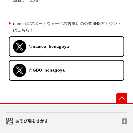
namcoエアポートウォーク名古屋店の公式SNSアカウント
はこちら！
@namco_hcnagoya
@GBO_hcnagoya
先
あそび場をさがす