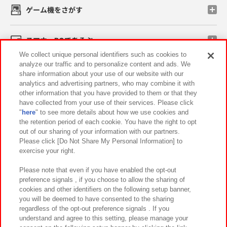
ゲーム機をさがす
スマホ・PCであそぶ
We collect unique personal identifiers such as cookies to
analyze our traffic and to personalize content and ads. We
イベント・キャンペーン
share information about your use of our website with our
analytics and advertising partners, who may combine it with
other information that you have provided to them or that they
have collected from your use of their services. Please click
"
here
" to see more details about how we use cookies and
関連会社
サステナビリティ
サイトポリシー
the retention period of each cookie. You have the right to opt
out of our sharing of your information with our partners.
プライバシーポリシー
ウェブアクセシビリティ方針と検証結果
Please click [Do Not Share My Personal Information] to
exercise your right.
お取引先さまとともに
食品のご提供について
カスタマーハラスメント対応方針
よくあるご質問・お問い合わせ
Please note that even if you have enabled the opt-out
preference signals , if you choose to allow the sharing of
cookies and other identifiers on the following setup banner,
you will be deemed to have consented to the sharing
regardless of the opt-out preference signals . If you
understand and agree to this setting, please manage your