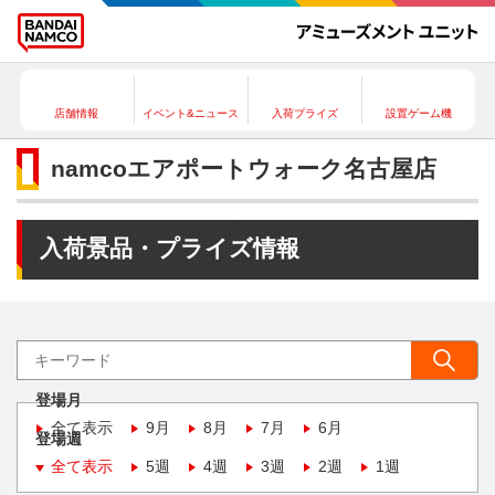
店舗情報
イベント&ニュース
入荷プライズ
設置ゲーム機
namcoエアポートウォーク名古屋店
入荷景品・プライズ情報
登場月
全て表示
9月
8月
7月
6月
登場週
全て表示
5週
4週
3週
2週
1週