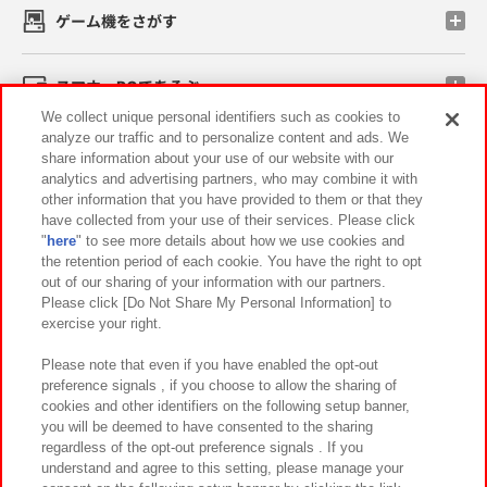
ゲーム機をさがす
スマホ・PCであそぶ
We collect unique personal identifiers such as cookies to
analyze our traffic and to personalize content and ads. We
イベント・キャンペーン
share information about your use of our website with our
analytics and advertising partners, who may combine it with
other information that you have provided to them or that they
have collected from your use of their services. Please click
"
here
" to see more details about how we use cookies and
関連会社
サステナビリティ
サイトポリシー
the retention period of each cookie. You have the right to opt
out of our sharing of your information with our partners.
プライバシーポリシー
ウェブアクセシビリティ方針と検証結果
Please click [Do Not Share My Personal Information] to
exercise your right.
お取引先さまとともに
食品のご提供について
カスタマーハラスメント対応方針
よくあるご質問・お問い合わせ
Please note that even if you have enabled the opt-out
preference signals , if you choose to allow the sharing of
cookies and other identifiers on the following setup banner,
you will be deemed to have consented to the sharing
regardless of the opt-out preference signals . If you
understand and agree to this setting, please manage your