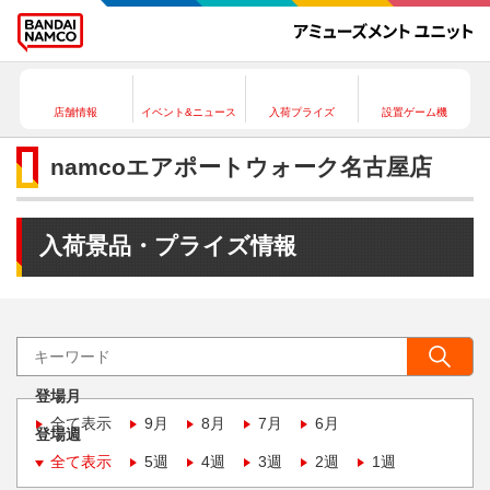
店舗情報
イベント&ニュース
入荷プライズ
設置ゲーム機
namcoエアポートウォーク名古屋店
入荷景品・プライズ情報
登場月
全て表示
9月
8月
7月
6月
登場週
全て表示
5週
4週
3週
2週
1週