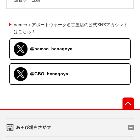
namcoエアポートウォーク名古屋店の公式SNSアカウント
はこちら！
@namco_hcnagoya
@GBO_hcnagoya
先
あそび場をさがす