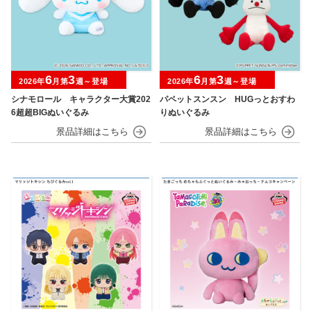
6
3
6
3
2026年
月第
週～登場
2026年
月第
週～登場
シナモロール キャラクター大賞202
パペットスンスン HUGっとおすわ
6超超BIGぬいぐるみ
りぬいぐるみ