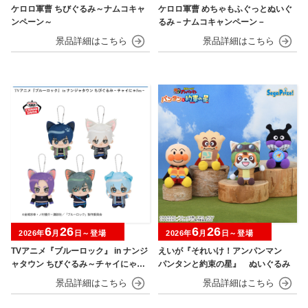
ケロロ軍曹 ちびぐるみ～ナムコキャ
ケロロ軍曹 めちゃもふぐっとぬいぐ
ンペーン～
るみ－ナムコキャンペーン－
6
26
6
26
2026年
月
日～登場
2026年
月
日～登場
TVアニメ『ブルーロック』 in ナンジ
えいが『それいけ！アンパンマン
ャタウン ちびぐるみ～チャイにゃFe
パンタンと約束の星』 ぬいぐるみ
s～