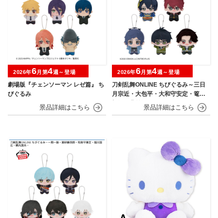
6
4
6
4
2026年
月第
週～登場
2026年
月第
週～登場
劇場版『チェンソーマン レゼ篇』 ち
刀剣乱舞ONLINE ちびぐるみ～三日
びぐるみ
月宗近・大包平・大和守安定・篭手
切江・豊前江～