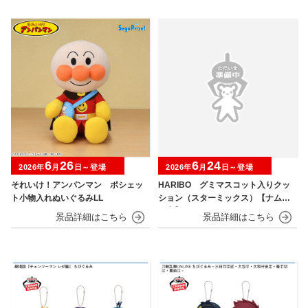
6
26
6
24
2026年
月
日～登場
2026年
月
日～登場
それいけ！アンパンマン ポシェッ
HARIBO グミマスコット入りクッ
ト小物入れぬいぐるみLL
ション（スターミックス）【ナムコ
限定】