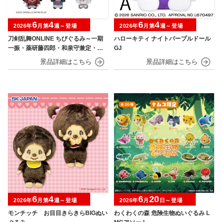
6
4
6
4
2026年
月第
週～登場
2026年
月第
週～登場
刀剣乱舞ONLINE ちびぐるみ～一期
ハローキティ ナイトパープルドール
一振・薬研藤四郎・和泉守兼定・堀
GJ
川国広・鶴丸国永～
6
4
6
20
2026年
月第
週～登場
2026年
月
日～登場
モンチッチ お目目きらきらBIGぬい
わくわくの森 危険生物ぬいぐるみ L