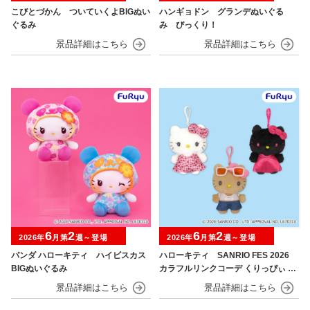
こびとづかん ついていくよBIGぬい
ハンギョドン グランデぬいぐる
ぐるみ
み びっくり！
6
2
6
2
2026年
月第
週～登場
2026年
月第
週～登場
パンダ ハローキティ ハイビスカス
ハローキティ SANRIO FES 2026
BIGぬいぐるみ
カラフルリンクコーデ くりっぴぃ ぬ
いぐるみ