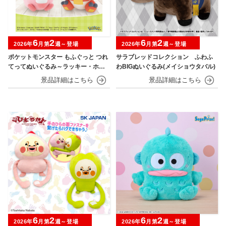
6
2
6
2
2026年
月第
週～登場
2026年
月第
週～登場
ポケットモンスター もふぐっと つれ
サラブレッドコレクション ふわふ
てってぬいぐるみ～ラッキー・ホゲ
わBIGぬいぐるみ(メイショウタバル)
ータ～
6
2
6
2
2026年
月第
週～登場
2026年
月第
週～登場