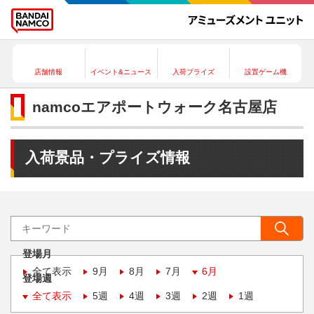
店舗情報
イベント&ニュース
入荷プライズ
設置ゲーム機
namcoエアポートウォーク名古屋店
入荷景品・プライズ情報
登場月
全て表示
9月
8月
7月
6月
登場週
全て表示
5週
4週
3週
2週
1週