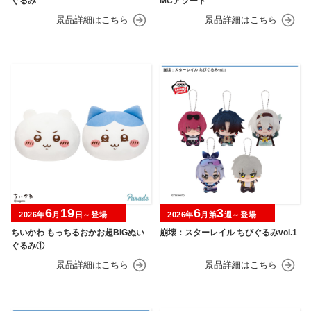
ぐるみ
MCアソート
6
19
6
3
2026年
月
日～登場
2026年
月第
週～登場
ちいかわ もっちるおかお超BIGぬい
崩壊：スターレイル ちびぐるみvol.1
ぐるみ①