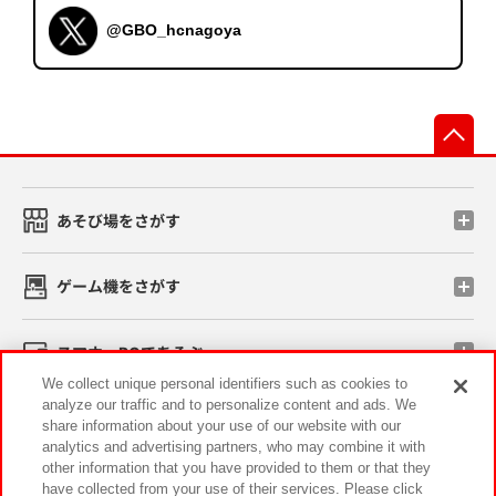
@GBO_hcnagoya
先
あそび場をさがす
ゲーム機をさがす
スマホ・PCであそぶ
We collect unique personal identifiers such as cookies to
analyze our traffic and to personalize content and ads. We
イベント・キャンペーン
share information about your use of our website with our
analytics and advertising partners, who may combine it with
other information that you have provided to them or that they
have collected from your use of their services. Please click