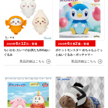
6
12
6
2
2026年
月
日～登場
2026年
月第
週～登場
ちいかわ カレーのお供たちBIGぬい
ポケットモンスター めちゃもふぐっ
ぐるみ
とぬいぐるみ～ポッチャマ～