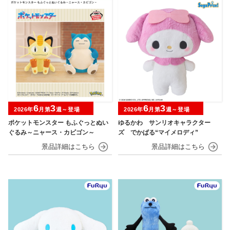
6
3
6
3
2026年
月第
週～登場
2026年
月第
週～登場
ポケットモンスター もふぐっとぬい
ゆるかわ サンリオキャラクター
ぐるみ～ニャース・カビゴン～
ズ でかぱる“マイメロディ”