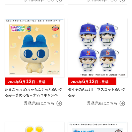
6
12
6
12
2026年
月
日～登場
2026年
月
日～登場
たまごっち めちゃもふぐっとぬいぐ
ダイヤのAactⅡ マスコットぬいぐ
るみ～まめっち～ナムコキャンペー
るみ
ン