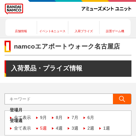
店舗情報
イベント&ニュース
入荷プライズ
設置ゲーム機
namcoエアポートウォーク名古屋店
入荷景品・プライズ情報
登場月
全て表示
9月
8月
7月
6月
登場週
全て表示
5週
4週
3週
2週
1週