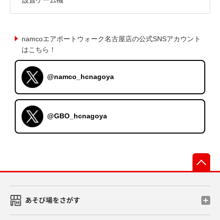
namcoエアポートウォーク名古屋店の公式SNSアカウント
はこちら！
@namco_hcnagoya
@GBO_hcnagoya
先
あそび場をさがす