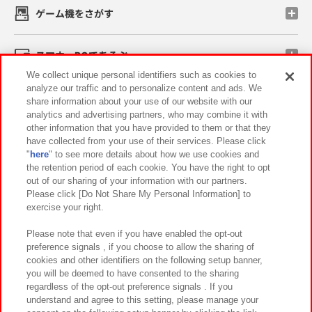
ゲーム機をさがす
スマホ・PCであそぶ
We collect unique personal identifiers such as cookies to
analyze our traffic and to personalize content and ads. We
イベント・キャンペーン
share information about your use of our website with our
analytics and advertising partners, who may combine it with
other information that you have provided to them or that they
have collected from your use of their services. Please click
"
here
" to see more details about how we use cookies and
関連会社
サステナビリティ
サイトポリシー
the retention period of each cookie. You have the right to opt
out of our sharing of your information with our partners.
プライバシーポリシー
ウェブアクセシビリティ方針と検証結果
Please click [Do Not Share My Personal Information] to
exercise your right.
お取引先さまとともに
食品のご提供について
カスタマーハラスメント対応方針
よくあるご質問・お問い合わせ
Please note that even if you have enabled the opt-out
preference signals , if you choose to allow the sharing of
cookies and other identifiers on the following setup banner,
you will be deemed to have consented to the sharing
regardless of the opt-out preference signals . If you
understand and agree to this setting, please manage your