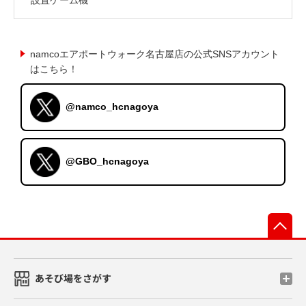
namcoエアポートウォーク名古屋店の公式SNSアカウント
はこちら！
@namco_hcnagoya
@GBO_hcnagoya
先
あそび場をさがす