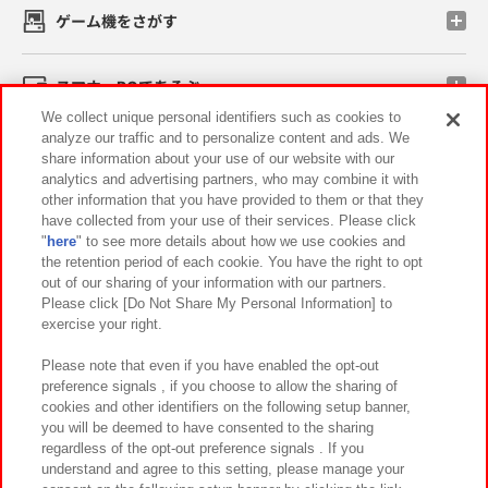
ゲーム機をさがす
スマホ・PCであそぶ
We collect unique personal identifiers such as cookies to
analyze our traffic and to personalize content and ads. We
イベント・キャンペーン
share information about your use of our website with our
analytics and advertising partners, who may combine it with
other information that you have provided to them or that they
have collected from your use of their services. Please click
"
here
" to see more details about how we use cookies and
関連会社
サステナビリティ
サイトポリシー
the retention period of each cookie. You have the right to opt
out of our sharing of your information with our partners.
プライバシーポリシー
ウェブアクセシビリティ方針と検証結果
Please click [Do Not Share My Personal Information] to
exercise your right.
お取引先さまとともに
食品のご提供について
カスタマーハラスメント対応方針
よくあるご質問・お問い合わせ
Please note that even if you have enabled the opt-out
preference signals , if you choose to allow the sharing of
cookies and other identifiers on the following setup banner,
you will be deemed to have consented to the sharing
regardless of the opt-out preference signals . If you
understand and agree to this setting, please manage your