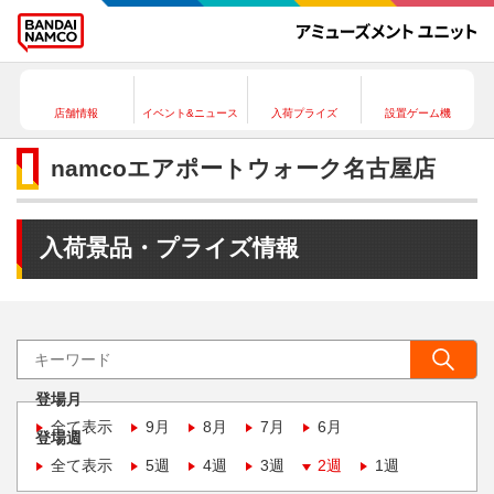
店舗情報
イベント&ニュース
入荷プライズ
設置ゲーム機
namcoエアポートウォーク名古屋店
入荷景品・プライズ情報
登場月
全て表示
9月
8月
7月
6月
登場週
全て表示
5週
4週
3週
2週
1週