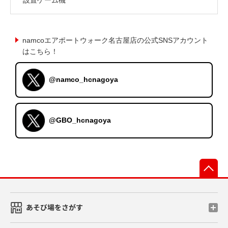
namcoエアポートウォーク名古屋店の公式SNSアカウント
はこちら！
@namco_hcnagoya
@GBO_hcnagoya
先
あそび場をさがす