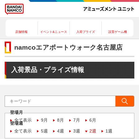
店舗情報
イベント&ニュース
入荷プライズ
設置ゲーム機
namcoエアポートウォーク名古屋店
入荷景品・プライズ情報
登場月
全て表示
9月
8月
7月
6月
登場週
全て表示
5週
4週
3週
2週
1週