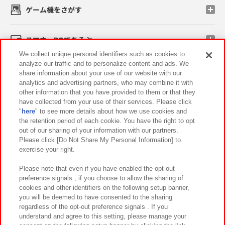
ゲーム機をさがす
スマホ・PCであそぶ
We collect unique personal identifiers such as cookies to
analyze our traffic and to personalize content and ads. We
イベント・キャンペーン
share information about your use of our website with our
analytics and advertising partners, who may combine it with
other information that you have provided to them or that they
have collected from your use of their services. Please click
"
here
" to see more details about how we use cookies and
関連会社
サステナビリティ
サイトポリシー
the retention period of each cookie. You have the right to opt
out of our sharing of your information with our partners.
プライバシーポリシー
ウェブアクセシビリティ方針と検証結果
Please click [Do Not Share My Personal Information] to
exercise your right.
お取引先さまとともに
食品のご提供について
カスタマーハラスメント対応方針
よくあるご質問・お問い合わせ
Please note that even if you have enabled the opt-out
preference signals , if you choose to allow the sharing of
cookies and other identifiers on the following setup banner,
you will be deemed to have consented to the sharing
regardless of the opt-out preference signals . If you
understand and agree to this setting, please manage your