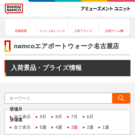
店舗情報
イベント&ニュース
入荷プライズ
設置ゲーム機
namcoエアポートウォーク名古屋店
入荷景品・プライズ情報
登場月
全て表示
9月
8月
7月
6月
登場週
全て表示
5週
4週
3週
2週
1週