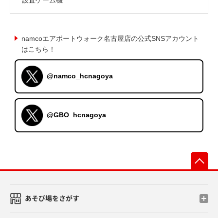
namcoエアポートウォーク名古屋店の公式SNSアカウント
はこちら！
@namco_hcnagoya
@GBO_hcnagoya
先
あそび場をさがす