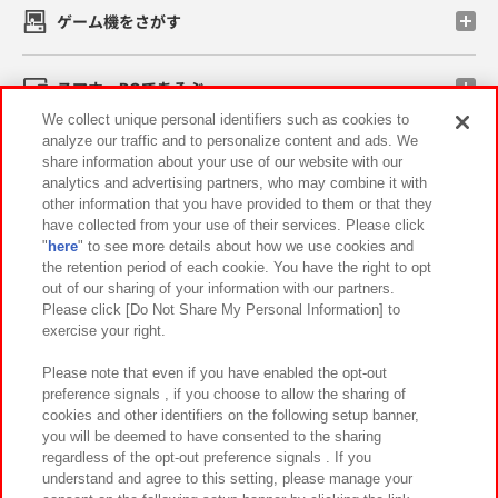
ゲーム機をさがす
スマホ・PCであそぶ
We collect unique personal identifiers such as cookies to
analyze our traffic and to personalize content and ads. We
イベント・キャンペーン
share information about your use of our website with our
analytics and advertising partners, who may combine it with
other information that you have provided to them or that they
have collected from your use of their services. Please click
"
here
" to see more details about how we use cookies and
関連会社
サステナビリティ
サイトポリシー
the retention period of each cookie. You have the right to opt
out of our sharing of your information with our partners.
プライバシーポリシー
ウェブアクセシビリティ方針と検証結果
Please click [Do Not Share My Personal Information] to
exercise your right.
お取引先さまとともに
食品のご提供について
カスタマーハラスメント対応方針
よくあるご質問・お問い合わせ
Please note that even if you have enabled the opt-out
preference signals , if you choose to allow the sharing of
cookies and other identifiers on the following setup banner,
you will be deemed to have consented to the sharing
regardless of the opt-out preference signals . If you
understand and agree to this setting, please manage your