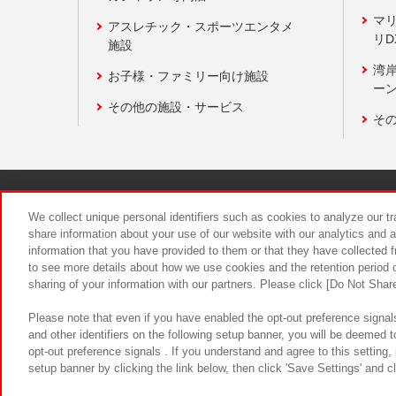
マ
アスレチック・スポーツエンタメ
リD
施設
湾
お子様・ファミリー向け施設
ーン
その他の施設・サービス
そ
関連会社
サステナビリティ
We collect unique personal identifiers such as cookies to analyze our t
share information about your use of our website with our analytics and 
information that you have provided to them or that they have collected f
食品のご提
to see more details about how we use cookies and the retention period o
sharing of your information with our partners. Please click [Do Not Shar
Please note that even if you have enabled the opt-out preference signals
and other identifiers on the following setup banner, you will be deemed 
opt-out preference signals . If you understand and agree to this setting
setup banner by clicking the link below, then click 'Save Settings' and c
©Bandai Namco Amusement Inc.
©Ba