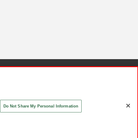
針と検証結果
お取引先さまとともに
お問い合わせ
Do Not Share My Personal Information
ASHIKI Co., Ltd. All Rights Reserved.