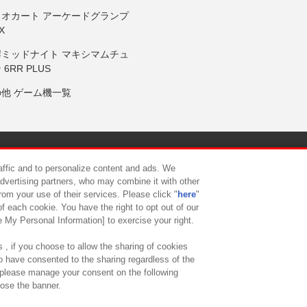
リオカート アーケードグランプ
X
岸ミッドナイト マキシマムチュ
 6RR PLUS
の他 ゲーム機一覧
サイトポリシー
プライバシーポリシー
ウェブアクセシビリティ方
raffic and to personalize content and ads. We
advertising partners, who may combine it with other
rom your use of their services. Please click "
here
"
供について
カスタマーハラスメント対応方針
よくあるご質問・
f each cookie. You have the right to opt out of our
e My Personal Information] to exercise your right.
 , if you choose to allow the sharing of cookies
to have consented to the sharing regardless of the
, please manage your consent on the following
lose the banner.
ndai Namco Amusement Lab Inc.
©Bandai Namco Experience Inc.
©HANAY