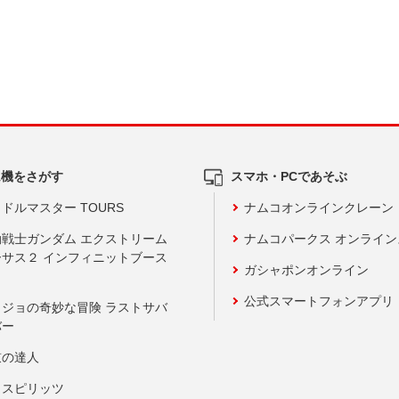
ム機をさがす
スマホ・PCであそぶ
ドルマスター TOURS
ナムコオンラインクレーン
動戦士ガンダム エクストリーム
ナムコパークス オンライ
ーサス２ インフィニットブース
ガシャポンオンライン
公式スマートフォンアプリ
ョジョの奇妙な冒険 ラストサバ
バー
鼓の達人
りスピリッツ