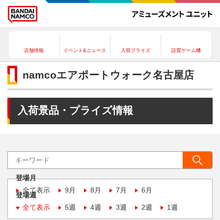
店舗情報
イベント&ニュース
入荷プライズ
設置ゲーム機
namcoエアポートウォーク名古屋店
入荷景品・プライズ情報
登場月
全て表示
9月
8月
7月
6月
登場週
全て表示
5週
4週
3週
2週
1週