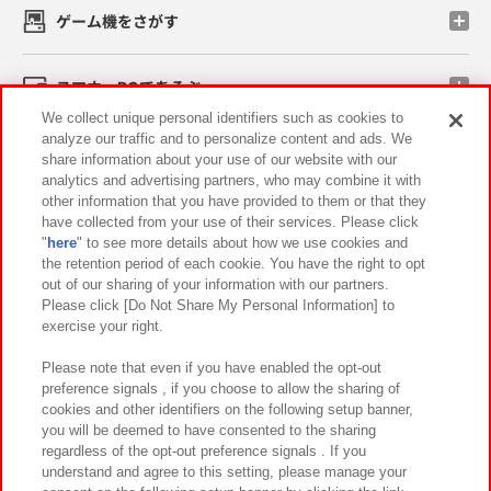
ゲーム機をさがす
スマホ・PCであそぶ
We collect unique personal identifiers such as cookies to
analyze our traffic and to personalize content and ads. We
イベント・キャンペーン
share information about your use of our website with our
analytics and advertising partners, who may combine it with
other information that you have provided to them or that they
have collected from your use of their services. Please click
"
here
" to see more details about how we use cookies and
関連会社
サステナビリティ
サイトポリシー
the retention period of each cookie. You have the right to opt
out of our sharing of your information with our partners.
プライバシーポリシー
ウェブアクセシビリティ方針と検証結果
Please click [Do Not Share My Personal Information] to
exercise your right.
お取引先さまとともに
食品のご提供について
カスタマーハラスメント対応方針
よくあるご質問・お問い合わせ
Please note that even if you have enabled the opt-out
preference signals , if you choose to allow the sharing of
cookies and other identifiers on the following setup banner,
you will be deemed to have consented to the sharing
regardless of the opt-out preference signals . If you
understand and agree to this setting, please manage your