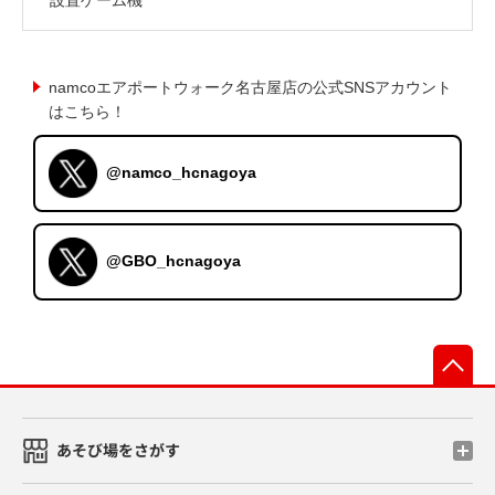
namcoエアポートウォーク名古屋店の公式SNSアカウント
はこちら！
@namco_hcnagoya
@GBO_hcnagoya
先
あそび場をさがす