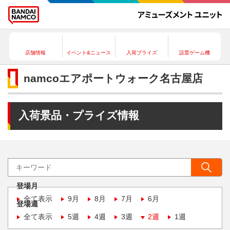
店舗情報
イベント&ニュース
入荷プライズ
設置ゲーム機
namcoエアポートウォーク名古屋店
入荷景品・プライズ情報
登場月
全て表示
9月
8月
7月
6月
登場週
全て表示
5週
4週
3週
2週
1週