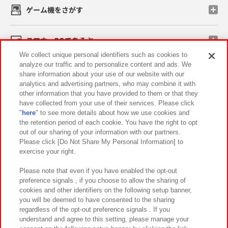
ゲーム機をさがす
スマホ・PCであそぶ
We collect unique personal identifiers such as cookies to
analyze our traffic and to personalize content and ads. We
イベント・キャンペーン
share information about your use of our website with our
analytics and advertising partners, who may combine it with
other information that you have provided to them or that they
have collected from your use of their services. Please click
"
here
" to see more details about how we use cookies and
関連会社
サステナビリティ
サイトポリシー
the retention period of each cookie. You have the right to opt
out of our sharing of your information with our partners.
プライバシーポリシー
ウェブアクセシビリティ方針と検証結果
Please click [Do Not Share My Personal Information] to
exercise your right.
お取引先さまとともに
食品のご提供について
カスタマーハラスメント対応方針
よくあるご質問・お問い合わせ
Please note that even if you have enabled the opt-out
preference signals , if you choose to allow the sharing of
cookies and other identifiers on the following setup banner,
you will be deemed to have consented to the sharing
regardless of the opt-out preference signals . If you
understand and agree to this setting, please manage your