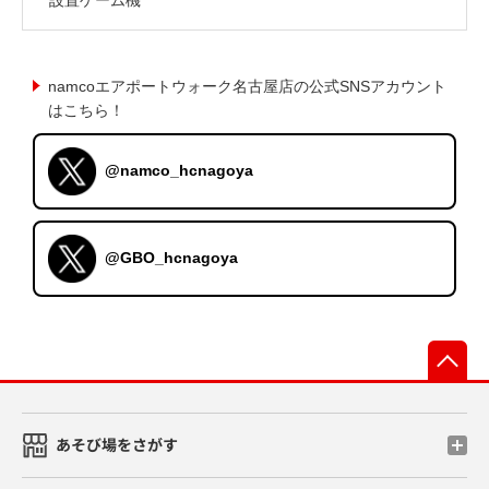
namcoエアポートウォーク名古屋店の公式SNSアカウント
はこちら！
@namco_hcnagoya
@GBO_hcnagoya
先
あそび場をさがす