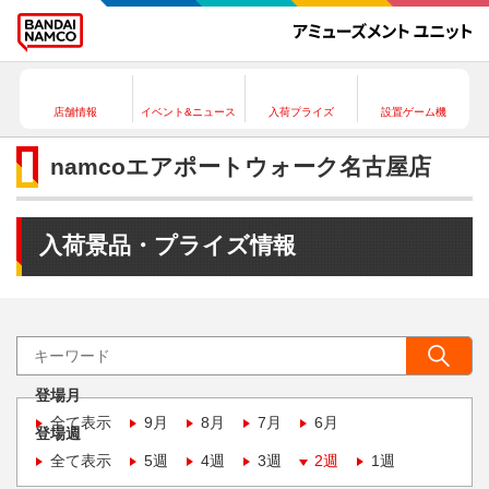
店舗情報
イベント&ニュース
入荷プライズ
設置ゲーム機
namcoエアポートウォーク名古屋店
入荷景品・プライズ情報
登場月
全て表示
9月
8月
7月
6月
登場週
全て表示
5週
4週
3週
2週
1週