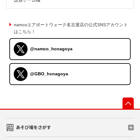
namcoエアポートウォーク名古屋店の公式SNSアカウント
はこちら！
@namco_hcnagoya
@GBO_hcnagoya
先
あそび場をさがす