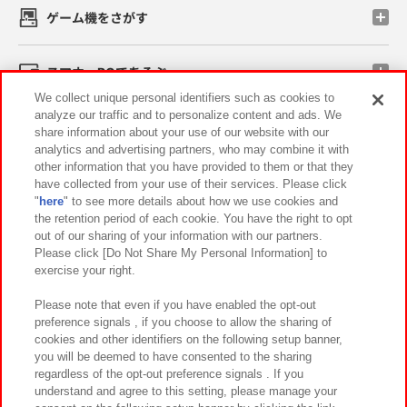
ゲーム機をさがす
スマホ・PCであそぶ
We collect unique personal identifiers such as cookies to
analyze our traffic and to personalize content and ads. We
イベント・キャンペーン
share information about your use of our website with our
analytics and advertising partners, who may combine it with
other information that you have provided to them or that they
have collected from your use of their services. Please click
"
here
" to see more details about how we use cookies and
関連会社
サステナビリティ
サイトポリシー
the retention period of each cookie. You have the right to opt
out of our sharing of your information with our partners.
プライバシーポリシー
ウェブアクセシビリティ方針と検証結果
Please click [Do Not Share My Personal Information] to
exercise your right.
お取引先さまとともに
食品のご提供について
カスタマーハラスメント対応方針
よくあるご質問・お問い合わせ
Please note that even if you have enabled the opt-out
preference signals , if you choose to allow the sharing of
cookies and other identifiers on the following setup banner,
you will be deemed to have consented to the sharing
regardless of the opt-out preference signals . If you
understand and agree to this setting, please manage your