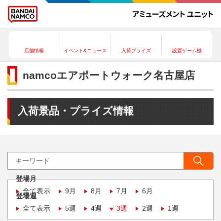
店舗情報
イベント&ニュース
入荷プライズ
設置ゲーム機
namcoエアポートウォーク名古屋店
入荷景品・プライズ情報
登場月
全て表示
9月
8月
7月
6月
登場週
全て表示
5週
4週
3週
2週
1週