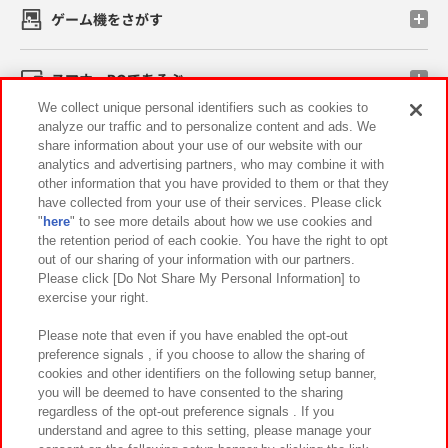
ゲーム機をさがす
スマホ・PCであそぶ
We collect unique personal identifiers such as cookies to
analyze our traffic and to personalize content and ads. We
イベント・キャンペーン
share information about your use of our website with our
analytics and advertising partners, who may combine it with
other information that you have provided to them or that they
have collected from your use of their services. Please click
"
here
" to see more details about how we use cookies and
関連会社
サステナビリティ
サイトポリシー
the retention period of each cookie. You have the right to opt
out of our sharing of your information with our partners.
プライバシーポリシー
ウェブアクセシビリティ方針と検証結果
Please click [Do Not Share My Personal Information] to
exercise your right.
お取引先さまとともに
食品のご提供について
カスタマーハラスメント対応方針
よくあるご質問・お問い合わせ
Please note that even if you have enabled the opt-out
preference signals , if you choose to allow the sharing of
cookies and other identifiers on the following setup banner,
you will be deemed to have consented to the sharing
regardless of the opt-out preference signals . If you
understand and agree to this setting, please manage your