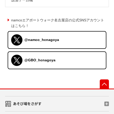
namcoエアポートウォーク名古屋店の公式SNSアカウント
はこちら！
@namco_hcnagoya
@GBO_hcnagoya
先
あそび場をさがす