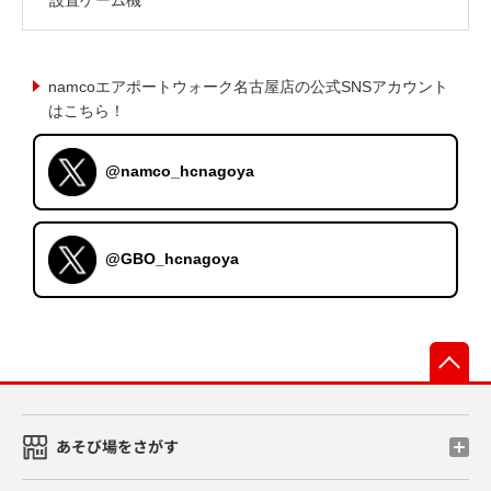
namcoエアポートウォーク名古屋店の公式SNSアカウント
はこちら！
@namco_hcnagoya
@GBO_hcnagoya
先
あそび場をさがす