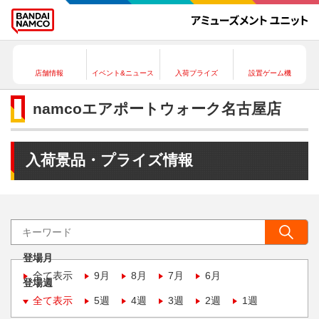
店舗情報
イベント&ニュース
入荷プライズ
設置ゲーム機
namcoエアポートウォーク名古屋店
入荷景品・プライズ情報
登場月
全て表示
9月
8月
7月
6月
登場週
全て表示
5週
4週
3週
2週
1週