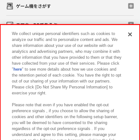
ゲーム機をさがす
スマホ・PCであそぶ
We collect unique personal identifiers such as cookies to
analyze our traffic and to personalize content and ads. We
イベント・キャンペーン
share information about your use of our website with our
analytics and advertising partners, who may combine it with
other information that you have provided to them or that they
have collected from your use of their services. Please click
"
here
" to see more details about how we use cookies and
関連会社
サステナビリティ
サイトポリシー
the retention period of each cookie. You have the right to opt
out of our sharing of your information with our partners.
プライバシーポリシー
ウェブアクセシビリティ方針と検証結果
Please click [Do Not Share My Personal Information] to
exercise your right.
お取引先さまとともに
食品のご提供について
カスタマーハラスメント対応方針
よくあるご質問・お問い合わせ
Please note that even if you have enabled the opt-out
preference signals , if you choose to allow the sharing of
cookies and other identifiers on the following setup banner,
you will be deemed to have consented to the sharing
regardless of the opt-out preference signals . If you
understand and agree to this setting, please manage your