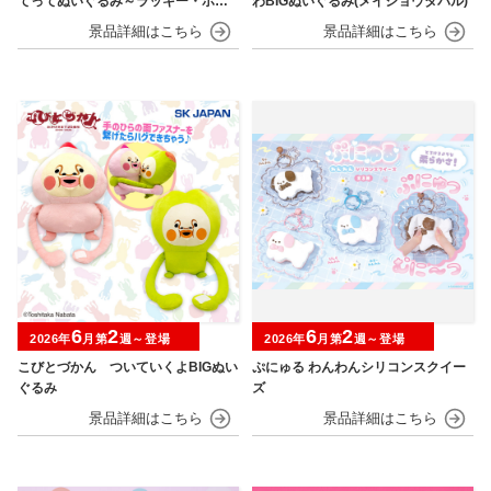
てってぬいぐるみ～ラッキー・ホゲ
わBIGぬいぐるみ(メイショウタバル)
ータ～
6
2
6
2
2026年
月第
週～登場
2026年
月第
週～登場
こびとづかん ついていくよBIGぬい
ぷにゅる わんわんシリコンスクイー
ぐるみ
ズ