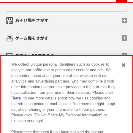
あそび場をさがす
ゲーム機をさがす
スマホ・PCであそぶ
We collect unique personal identifiers such as cookies to
analyze our traffic and to personalize content and ads. We
イベント・キャンペーン
share information about your use of our website with our
analytics and advertising partners, who may combine it with
other information that you have provided to them or that they
have collected from your use of their services. Please click
"
here
" to see more details about how we use cookies and
関連会社
サステナビリティ
サイトポリシー
the retention period of each cookie. You have the right to opt
out of our sharing of your information with our partners.
プライバシーポリシー
ウェブアクセシビリティ方針と検証結果
Please click [Do Not Share My Personal Information] to
exercise your right.
お取引先さまとともに
食品のご提供について
カスタマーハラスメント対応方針
よくあるご質問・お問い合わせ
Please note that even if you have enabled the opt-out