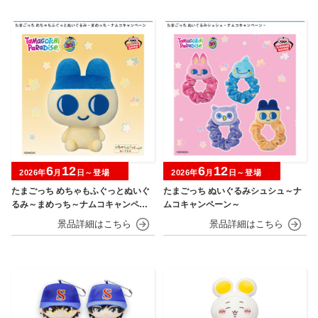
6
12
6
12
2026年
月
日～登場
2026年
月
日～登場
たまごっち めちゃもふぐっとぬいぐ
たまごっち ぬいぐるみシュシュ～ナ
るみ～まめっち～ナムコキャンペー
ムコキャンペーン～
ン