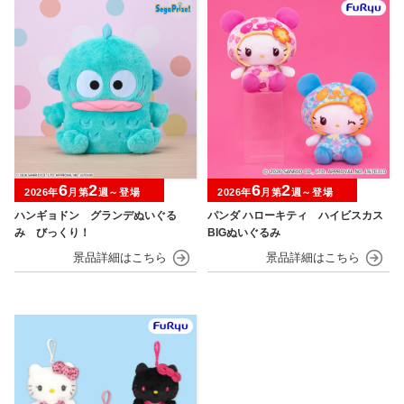
6
2
6
2
2026年
月第
週～登場
2026年
月第
週～登場
ハンギョドン グランデぬいぐる
パンダ ハローキティ ハイビスカス
み びっくり！
BIGぬいぐるみ