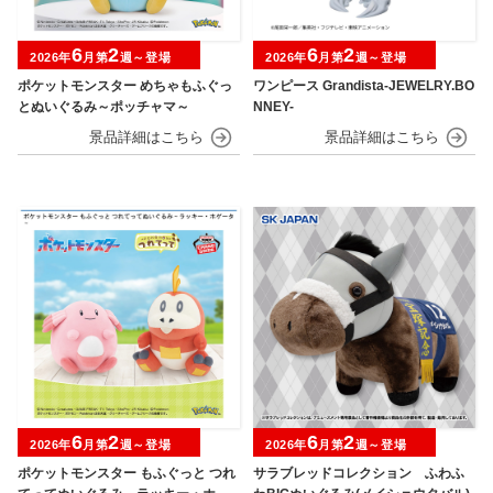
6
2
6
2
2026年
月第
週～登場
2026年
月第
週～登場
ポケットモンスター めちゃもふぐっ
ワンピース Grandista-JEWELRY.BO
とぬいぐるみ～ポッチャマ～
NNEY-
6
2
6
2
2026年
月第
週～登場
2026年
月第
週～登場
ポケットモンスター もふぐっと つれ
サラブレッドコレクション ふわふ