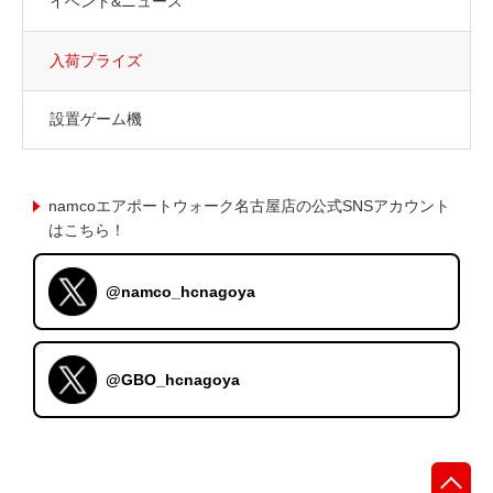
イベント&ニュース
入荷プライズ
設置ゲーム機
namcoエアポートウォーク名古屋店の公式SNSアカウント
はこちら！
@namco_hcnagoya
@GBO_hcnagoya
先