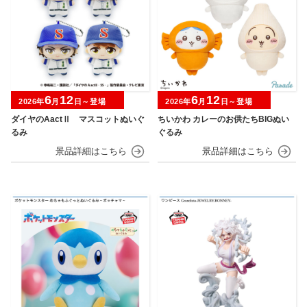
6
12
6
12
2026年
月
日～登場
2026年
月
日～登場
ダイヤのAactⅡ マスコットぬいぐ
ちいかわ カレーのお供たちBIGぬい
るみ
ぐるみ