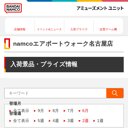
店舗情報
イベント&ニュース
入荷プライズ
設置ゲーム機
namcoエアポートウォーク名古屋店
入荷景品・プライズ情報
登場月
全て表示
9月
8月
7月
6月
登場週
全て表示
5週
4週
3週
2週
1週