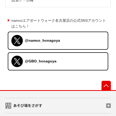
namcoエアポートウォーク名古屋店の公式SNSアカウント
はこちら！
@namco_hcnagoya
@GBO_hcnagoya
先
あそび場をさがす