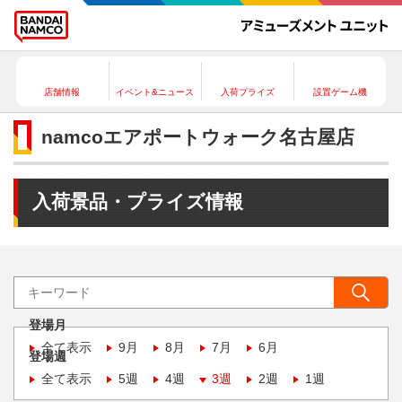
店舗情報
イベント&ニュース
入荷プライズ
設置ゲーム機
namcoエアポートウォーク名古屋店
入荷景品・プライズ情報
登場月
全て表示
9月
8月
7月
6月
登場週
全て表示
5週
4週
3週
2週
1週