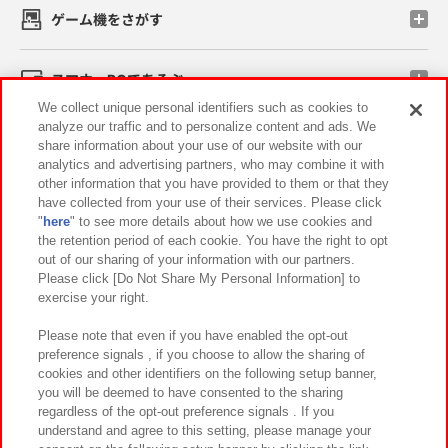
ゲーム機をさがす
スマホ・PCであそぶ
We collect unique personal identifiers such as cookies to
analyze our traffic and to personalize content and ads. We
イベント・キャンペーン
share information about your use of our website with our
analytics and advertising partners, who may combine it with
other information that you have provided to them or that they
have collected from your use of their services. Please click
"
here
" to see more details about how we use cookies and
関連会社
サステナビリティ
サイトポリシー
the retention period of each cookie. You have the right to opt
out of our sharing of your information with our partners.
プライバシーポリシー
ウェブアクセシビリティ方針と検証結果
Please click [Do Not Share My Personal Information] to
exercise your right.
お取引先さまとともに
食品のご提供について
カスタマーハラスメント対応方針
よくあるご質問・お問い合わせ
Please note that even if you have enabled the opt-out
preference signals , if you choose to allow the sharing of
cookies and other identifiers on the following setup banner,
you will be deemed to have consented to the sharing
regardless of the opt-out preference signals . If you
understand and agree to this setting, please manage your