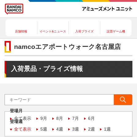
店舗情報
イベント&ニュース
入荷プライズ
設置ゲーム機
namcoエアポートウォーク名古屋店
入荷景品・プライズ情報
登場月
全て表示
9月
8月
7月
6月
登場週
全て表示
5週
4週
3週
2週
1週