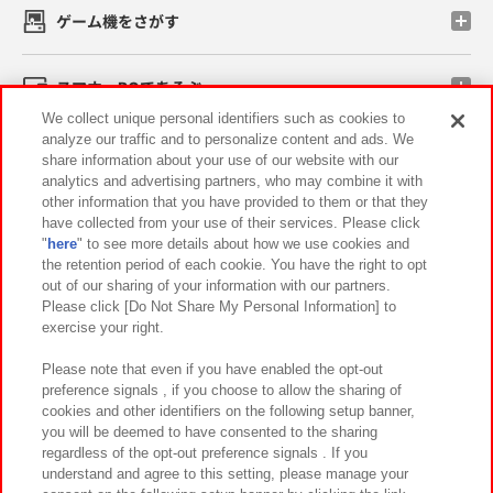
ゲーム機をさがす
スマホ・PCであそぶ
We collect unique personal identifiers such as cookies to
analyze our traffic and to personalize content and ads. We
イベント・キャンペーン
share information about your use of our website with our
analytics and advertising partners, who may combine it with
other information that you have provided to them or that they
have collected from your use of their services. Please click
"
here
" to see more details about how we use cookies and
関連会社
サステナビリティ
サイトポリシー
the retention period of each cookie. You have the right to opt
out of our sharing of your information with our partners.
プライバシーポリシー
ウェブアクセシビリティ方針と検証結果
Please click [Do Not Share My Personal Information] to
exercise your right.
お取引先さまとともに
食品のご提供について
カスタマーハラスメント対応方針
よくあるご質問・お問い合わせ
Please note that even if you have enabled the opt-out
preference signals , if you choose to allow the sharing of
cookies and other identifiers on the following setup banner,
you will be deemed to have consented to the sharing
regardless of the opt-out preference signals . If you
understand and agree to this setting, please manage your