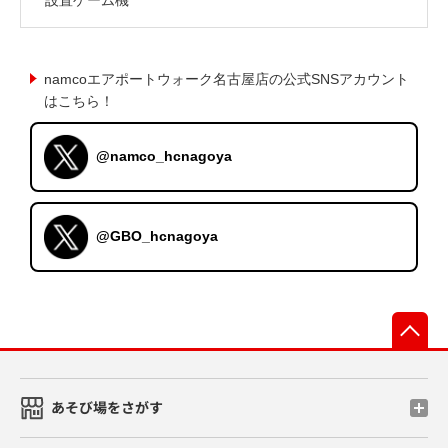
namcoエアポートウォーク名古屋店の公式SNSアカウント
はこちら！
@namco_hcnagoya
@GBO_hcnagoya
先
あそび場をさがす