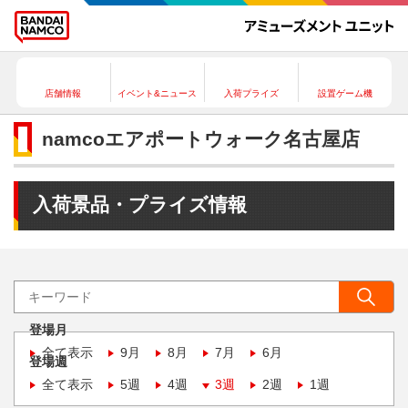
店舗情報
イベント&ニュース
入荷プライズ
設置ゲーム機
namcoエアポートウォーク名古屋店
入荷景品・プライズ情報
登場月
全て表示
9月
8月
7月
6月
登場週
全て表示
5週
4週
3週
2週
1週