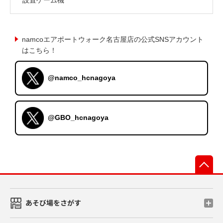
namcoエアポートウォーク名古屋店の公式SNSアカウント
はこちら！
@namco_hcnagoya
@GBO_hcnagoya
先
あそび場をさがす