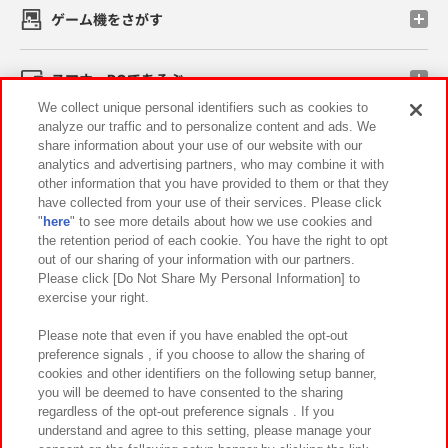
ゲーム機をさがす
スマホ・PCであそぶ
We collect unique personal identifiers such as cookies to
analyze our traffic and to personalize content and ads. We
イベント・キャンペーン
share information about your use of our website with our
analytics and advertising partners, who may combine it with
other information that you have provided to them or that they
have collected from your use of their services. Please click
"
here
" to see more details about how we use cookies and
関連会社
サステナビリティ
サイトポリシー
the retention period of each cookie. You have the right to opt
out of our sharing of your information with our partners.
プライバシーポリシー
ウェブアクセシビリティ方針と検証結果
Please click [Do Not Share My Personal Information] to
exercise your right.
お取引先さまとともに
食品のご提供について
カスタマーハラスメント対応方針
よくあるご質問・お問い合わせ
Please note that even if you have enabled the opt-out
preference signals , if you choose to allow the sharing of
cookies and other identifiers on the following setup banner,
you will be deemed to have consented to the sharing
regardless of the opt-out preference signals . If you
understand and agree to this setting, please manage your