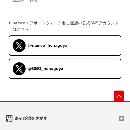
namcoエアポートウォーク名古屋店の公式SNSアカウント
はこちら！
@namco_hcnagoya
@GBO_hcnagoya
先
あそび場をさがす