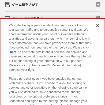
ゲーム機をさがす
スマホ・PCであそぶ
We collect unique personal identifiers such as cookies to
analyze our traffic and to personalize content and ads. We
イベント・キャンペーン
share information about your use of our website with our
analytics and advertising partners, who may combine it with
other information that you have provided to them or that they
have collected from your use of their services. Please click
"
here
" to see more details about how we use cookies and
関連会社
サステナビリティ
サイトポリシー
the retention period of each cookie. You have the right to opt
out of our sharing of your information with our partners.
プライバシーポリシー
ウェブアクセシビリティ方針と検証結果
Please click [Do Not Share My Personal Information] to
exercise your right.
お取引先さまとともに
食品のご提供について
カスタマーハラスメント対応方針
よくあるご質問・お問い合わせ
Please note that even if you have enabled the opt-out
preference signals , if you choose to allow the sharing of
cookies and other identifiers on the following setup banner,
you will be deemed to have consented to the sharing
regardless of the opt-out preference signals . If you
understand and agree to this setting, please manage your