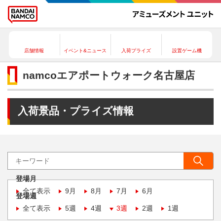
店舗情報
イベント&ニュース
入荷プライズ
設置ゲーム機
namcoエアポートウォーク名古屋店
入荷景品・プライズ情報
登場月
全て表示
9月
8月
7月
6月
登場週
全て表示
5週
4週
3週
2週
1週