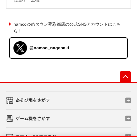
namcoゆめタウン夢彩都店の公式SNSアカウントはこち
ら！
@namco_nagasaki
先
あそび場をさがす
ゲーム機をさがす
スマホ・PCであそぶ