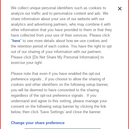
We collect unique personal identifiers such as cookies to
analyze our traffic and to personalize content and ads. We
イベント・キャンペーン
share information about your use of our website with our
analytics and advertising partners, who may combine it with
other information that you have provided to them or that they
have collected from your use of their services. Please click
"
here
" to see more details about how we use cookies and
関連会社
サステナビリティ
サイトポリシー
the retention period of each cookie. You have the right to opt
out of our sharing of your information with our partners.
プライバシーポリシー
ウェブアクセシビリティ方針と検証結果
Please click [Do Not Share My Personal Information] to
exercise your right.
お取引先さまとともに
食品のご提供について
カスタマーハラスメント対応方針
よくあるご質問・お問い合わせ
Please note that even if you have enabled the opt-out
preference signals , if you choose to allow the sharing of
cookies and other identifiers on the following setup banner,
you will be deemed to have consented to the sharing
regardless of the opt-out preference signals . If you
understand and agree to this setting, please manage your
consent on the following setup banner by clicking the link
below, then click 'Save Settings' and close the banner.
©Bandai Namco Amusement Inc.
©Bandai Namco Amusement Lab Inc.
Change your share preference
©Bandai Namco Experience Inc.