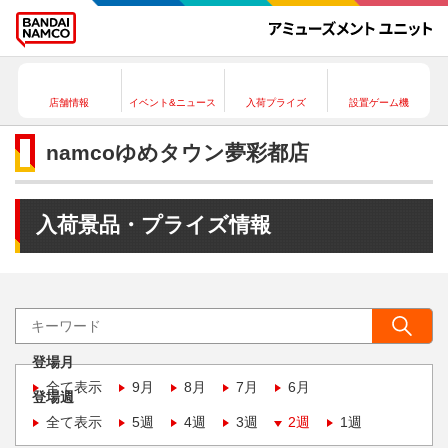
店舗情報
イベント&ニュース
入荷プライズ
設置ゲーム機
namcoゆめタウン夢彩都店
入荷景品・プライズ情報
登場月
全て表示
9月
8月
7月
6月
登場週
全て表示
5週
4週
3週
2週
1週