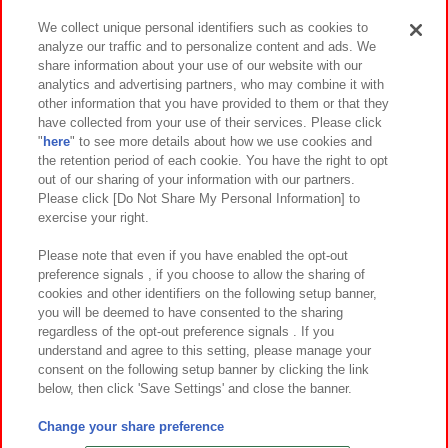
We collect unique personal identifiers such as cookies to
analyze our traffic and to personalize content and ads. We
イベント・キャンペーン
share information about your use of our website with our
analytics and advertising partners, who may combine it with
other information that you have provided to them or that they
have collected from your use of their services. Please click
"
here
" to see more details about how we use cookies and
関連会社
サステナビリティ
サイトポリシー
the retention period of each cookie. You have the right to opt
out of our sharing of your information with our partners.
プライバシーポリシー
ウェブアクセシビリティ方針と検証結果
Please click [Do Not Share My Personal Information] to
exercise your right.
お取引先さまとともに
食品のご提供について
カスタマーハラスメント対応方針
よくあるご質問・お問い合わせ
Please note that even if you have enabled the opt-out
preference signals , if you choose to allow the sharing of
cookies and other identifiers on the following setup banner,
you will be deemed to have consented to the sharing
regardless of the opt-out preference signals . If you
understand and agree to this setting, please manage your
consent on the following setup banner by clicking the link
below, then click 'Save Settings' and close the banner.
©Bandai Namco Amusement Inc.
©Bandai Namco Amusement Lab Inc.
Change your share preference
©Bandai Namco Experience Inc.