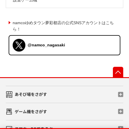
namcoゆめタウン夢彩都店の公式SNSアカウントはこち
ら！
@namco_nagasaki
先
あそび場をさがす
ゲーム機をさがす
スマホ・PCであそぶ