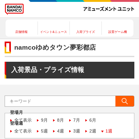
店舗情報
イベント&ニュース
入荷プライズ
設置ゲーム機
namcoゆめタウン夢彩都店
入荷景品・プライズ情報
登場月
全て表示
9月
8月
7月
6月
登場週
全て表示
5週
4週
3週
2週
1週