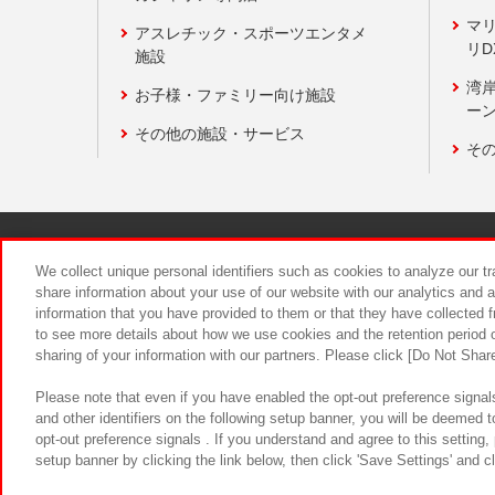
マ
アスレチック・スポーツエンタメ
リD
施設
湾
お子様・ファミリー向け施設
ーン
その他の施設・サービス
そ
関連会社
サステナビリティ
We collect unique personal identifiers such as cookies to analyze our t
share information about your use of our website with our analytics and 
information that you have provided to them or that they have collected f
食品のご提
to see more details about how we use cookies and the retention period o
sharing of your information with our partners. Please click [Do Not Shar
Please note that even if you have enabled the opt-out preference signals
and other identifiers on the following setup banner, you will be deemed 
opt-out preference signals . If you understand and agree to this setting
setup banner by clicking the link below, then click 'Save Settings' and c
©Bandai Namco Amusement Inc.
©Ba