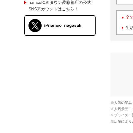
namcoゆめタウン夢彩都店の公式
SNSアカウントはこちら！
全
@namco_nagasaki
生