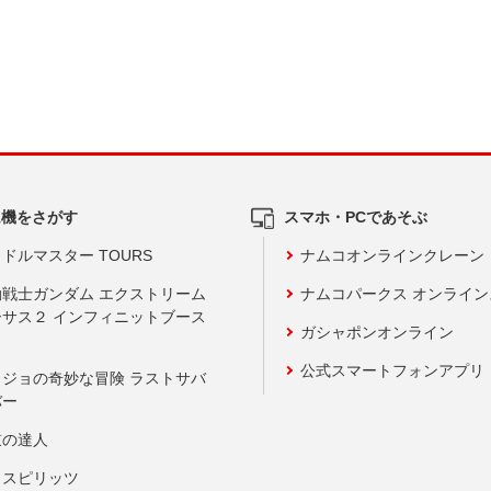
ム機をさがす
スマホ・PCであそぶ
ドルマスター TOURS
ナムコオンラインクレーン
動戦士ガンダム エクストリーム
ナムコパークス オンライ
ーサス２ インフィニットブース
ガシャポンオンライン
公式スマートフォンアプリ
ョジョの奇妙な冒険 ラストサバ
バー
鼓の達人
りスピリッツ