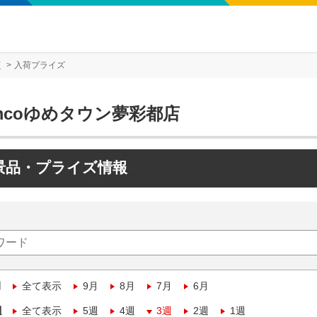
店
入荷プライズ
mcoゆめタウン夢彩都店
景品・プライズ情報
月
全て表示
9月
8月
7月
6月
週
全て表示
5週
4週
3週
2週
1週