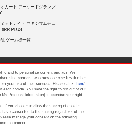
リオカート アーケードグランプ
X
岸ミッドナイト マキシマムチュ
 6RR PLUS
の他 ゲーム機一覧
サイトポリシー
プライバシーポリシー
ウェブアクセシビリティ方
raffic and to personalize content and ads. We
advertising partners, who may combine it with other
rom your use of their services. Please click "
here
"
供について
カスタマーハラスメント対応方針
よくあるご質問・
f each cookie. You have the right to opt out of our
e My Personal Information] to exercise your right.
 , if you choose to allow the sharing of cookies
to have consented to the sharing regardless of the
, please manage your consent on the following
lose the banner.
ndai Namco Amusement Lab Inc.
©Bandai Namco Experience Inc.
©HANAY