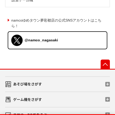
namcoゆめタウン夢彩都店の公式SNSアカウントはこち
ら！
@namco_nagasaki
先
あそび場をさがす
ゲーム機をさがす
スマホ・PCであそぶ