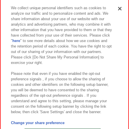
We collect unique personal identifiers such as cookies to
analyze our traffic and to personalize content and ads. We
イベント・キャンペーン
share information about your use of our website with our
analytics and advertising partners, who may combine it with
other information that you have provided to them or that they
have collected from your use of their services. Please click
"
here
" to see more details about how we use cookies and
関連会社
サステナビリティ
サイトポリシー
the retention period of each cookie. You have the right to opt
out of our sharing of your information with our partners.
プライバシーポリシー
ウェブアクセシビリティ方針と検証結果
Please click [Do Not Share My Personal Information] to
exercise your right.
お取引先さまとともに
食品のご提供について
カスタマーハラスメント対応方針
よくあるご質問・お問い合わせ
Please note that even if you have enabled the opt-out
preference signals , if you choose to allow the sharing of
cookies and other identifiers on the following setup banner,
you will be deemed to have consented to the sharing
regardless of the opt-out preference signals . If you
understand and agree to this setting, please manage your
consent on the following setup banner by clicking the link
below, then click 'Save Settings' and close the banner.
©Bandai Namco Amusement Inc.
©Bandai Namco Amusement Lab Inc.
Change your share preference
©Bandai Namco Experience Inc.