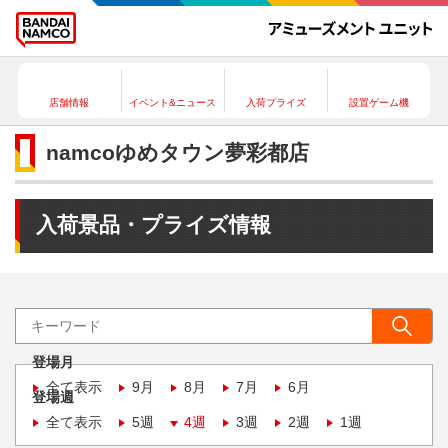
店舗情報
イベント&ニュース
入荷プライズ
設置ゲーム機
namcoゆめタウン夢彩都店
入荷景品・プライズ情報
登場月
全て表示
9月
8月
7月
6月
登場週
全て表示
5週
4週
3週
2週
1週