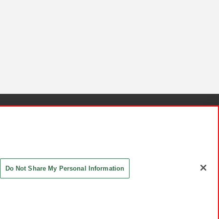
針と検証結果
お取引先さまとともに
お問い合わせ
Do Not Share My Personal Information
ASHIKI Co., Ltd. All Rights Reserved.