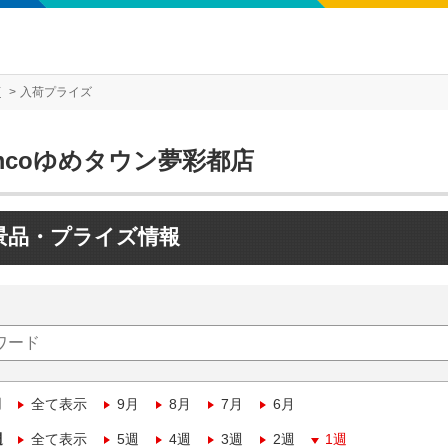
店
入荷プライズ
mcoゆめタウン夢彩都店
景品・プライズ情報
月
全て表示
9月
8月
7月
6月
週
全て表示
5週
4週
3週
2週
1週