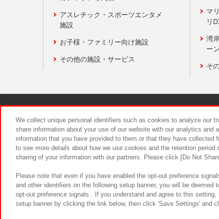
マ
アスレチック・スポーツエンタメ
リD
施設
湾
お子様・ファミリー向け施設
ーン
その他の施設・サービス
そ
関連会社
サステナビリティ
We collect unique personal identifiers such as cookies to analyze our t
share information about your use of our website with our analytics and 
information that you have provided to them or that they have collected f
食品のご提
to see more details about how we use cookies and the retention period o
sharing of your information with our partners. Please click [Do Not Shar
Please note that even if you have enabled the opt-out preference signals
and other identifiers on the following setup banner, you will be deemed 
opt-out preference signals . If you understand and agree to this setting
setup banner by clicking the link below, then click 'Save Settings' and c
©Bandai Namco Amusement Inc.
©Ba