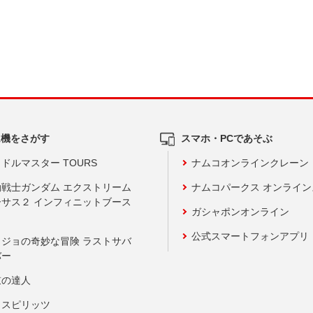
ム機をさがす
スマホ・PCであそぶ
ドルマスター TOURS
ナムコオンラインクレーン
動戦士ガンダム エクストリーム
ナムコパークス オンライ
ーサス２ インフィニットブース
ガシャポンオンライン
公式スマートフォンアプリ
ョジョの奇妙な冒険 ラストサバ
バー
鼓の達人
りスピリッツ