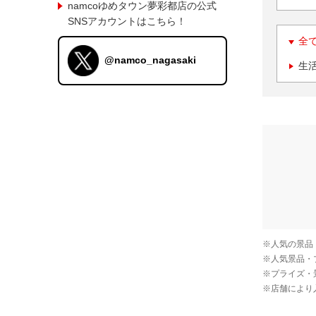
namcoゆめタウン夢彩都店の公式
SNSアカウントはこちら！
全
@namco_nagasaki
生