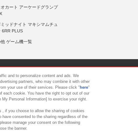
リオカート アーケードグランプ
X
岸ミッドナイト マキシマムチュ
 6RR PLUS
の他 ゲーム機一覧
サイトポリシー
プライバシーポリシー
ウェブアクセシビリティ方
raffic and to personalize content and ads. We
advertising partners, who may combine it with other
rom your use of their services. Please click "
here
"
供について
カスタマーハラスメント対応方針
よくあるご質問・
f each cookie. You have the right to opt out of our
e My Personal Information] to exercise your right.
 , if you choose to allow the sharing of cookies
to have consented to the sharing regardless of the
, please manage your consent on the following
lose the banner.
ndai Namco Amusement Lab Inc.
©Bandai Namco Experience Inc.
©HANAY