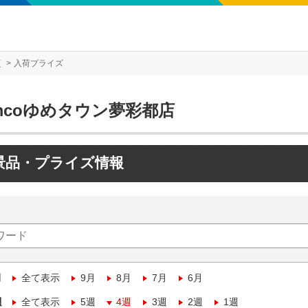
店
入荷プライズ
mcoゆめタウン夢彩都店
景品・プライズ情報
月
全て表示
9月
8月
7月
6月
週
全て表示
5週
4週
3週
2週
1週