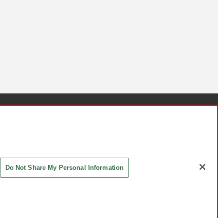
針と検証結果
お取引先さまとともに
お問い合わせ
Do Not Share My Personal Information
ASHIKI Co., Ltd. All Rights Reserved.