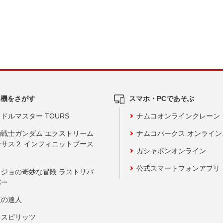
ム機をさがす
スマホ・PCであそぶ
ドルマスター TOURS
ナムコオンラインクレーン
動戦士ガンダム エクストリーム
ナムコパークス オンライ
ーサス２ インフィニットブース
ガシャポンオンライン
公式スマートフォンアプリ
ョジョの奇妙な冒険 ラストサバ
バー
鼓の達人
りスピリッツ