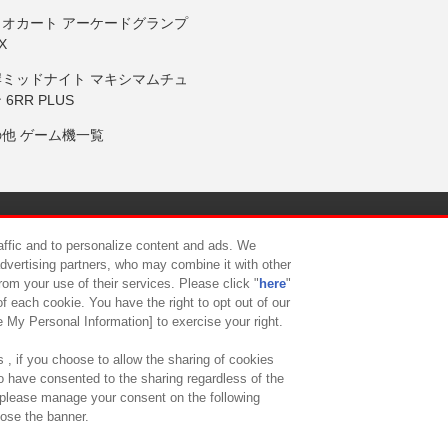
リオカート アーケードグランプ
X
岸ミッドナイト マキシマムチュ
 6RR PLUS
の他 ゲーム機一覧
サイトポリシー
プライバシーポリシー
ウェブアクセシビリティ方
raffic and to personalize content and ads. We
advertising partners, who may combine it with other
rom your use of their services. Please click "
here
"
供について
カスタマーハラスメント対応方針
よくあるご質問・
f each cookie. You have the right to opt out of our
e My Personal Information] to exercise your right.
 , if you choose to allow the sharing of cookies
to have consented to the sharing regardless of the
, please manage your consent on the following
lose the banner.
ndai Namco Amusement Lab Inc.
©Bandai Namco Experience Inc.
©HANAY