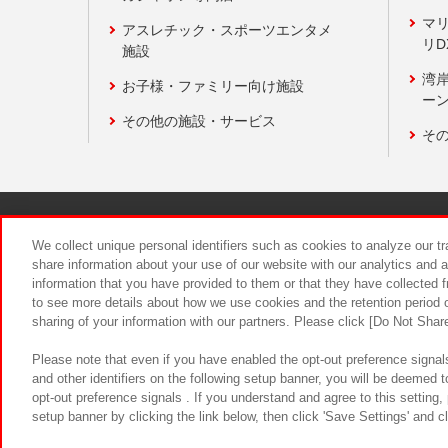
マ
アスレチック・スポーツエンタメ
リD
施設
湾
お子様・ファミリー向け施設
ーン
その他の施設・サービス
そ
関連会社
サステナビリティ
We collect unique personal identifiers such as cookies to analyze our t
share information about your use of our website with our analytics and 
information that you have provided to them or that they have collected f
食品のご提
to see more details about how we use cookies and the retention period o
sharing of your information with our partners. Please click [Do Not Shar
Please note that even if you have enabled the opt-out preference signals
and other identifiers on the following setup banner, you will be deemed 
opt-out preference signals . If you understand and agree to this setting
setup banner by clicking the link below, then click 'Save Settings' and c
©Bandai Namco Amusement Inc.
©Ba