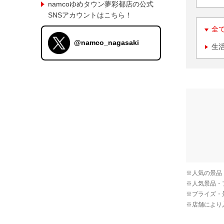
namcoゆめタウン夢彩都店の公式
SNSアカウントはこちら！
全
@namco_nagasaki
生