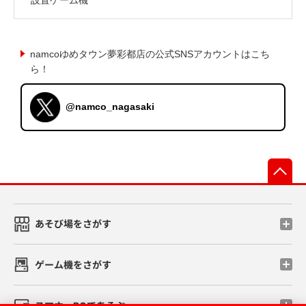
namcoゆめタウン夢彩都店の公式SNSアカウントはこち
ら！
@namco_nagasaki
先
あそび場をさがす
ゲーム機をさがす
スマホ・PCであそぶ