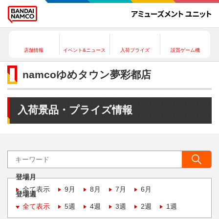
店舗情報
イベント&ニュース
入荷プライズ
設置ゲーム機
namcoゆめタウン夢彩都店
入荷景品・プライズ情報
登場月
全て表示
9月
8月
7月
6月
登場週
全て表示
5週
4週
3週
2週
1週