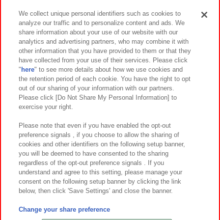
We collect unique personal identifiers such as cookies to
analyze our traffic and to personalize content and ads. We
イベント・キャンペーン
share information about your use of our website with our
analytics and advertising partners, who may combine it with
other information that you have provided to them or that they
have collected from your use of their services. Please click
"
here
" to see more details about how we use cookies and
関連会社
サステナビリティ
サイトポリシー
the retention period of each cookie. You have the right to opt
out of our sharing of your information with our partners.
プライバシーポリシー
ウェブアクセシビリティ方針と検証結果
Please click [Do Not Share My Personal Information] to
exercise your right.
お取引先さまとともに
食品のご提供について
カスタマーハラスメント対応方針
よくあるご質問・お問い合わせ
Please note that even if you have enabled the opt-out
preference signals , if you choose to allow the sharing of
cookies and other identifiers on the following setup banner,
you will be deemed to have consented to the sharing
regardless of the opt-out preference signals . If you
understand and agree to this setting, please manage your
consent on the following setup banner by clicking the link
below, then click 'Save Settings' and close the banner.
©Bandai Namco Amusement Inc.
©Bandai Namco Amusement Lab Inc.
Change your share preference
©Bandai Namco Experience Inc.