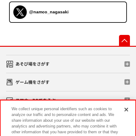
@namco_nagasaki
先
あそび場をさがす
ゲーム機をさがす
スマホ・PCであそぶ
We collect unique personal identifiers such as cookies to
analyze our traffic and to personalize content and ads. We
イベント・キャンペーン
share information about your use of our website with our
analytics and advertising partners, who may combine it with
other information that you have provided to them or that they