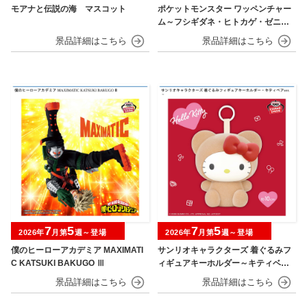
モアナと伝説の海 マスコット
ポケットモンスター ワッペンチャー
ム～フシギダネ・ヒトカゲ・ゼニガ
メ・ピカチュウ～30th Anniversary
7
5
7
5
2026年
月第
週～登場
2026年
月第
週～登場
僕のヒーローアカデミア MAXIMATI
サンリオキャラクターズ 着ぐるみフ
C KATSUKI BAKUGO Ⅲ
ィギュアキーホルダー～キティベアv
er.～