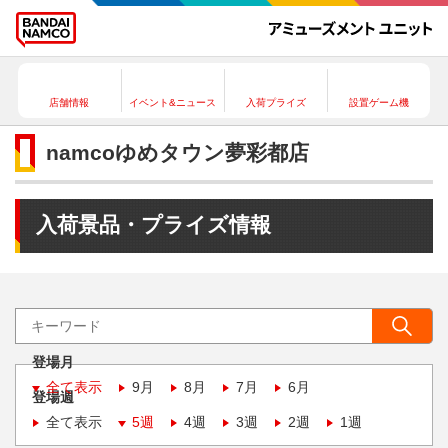
店舗情報
イベント&ニュース
入荷プライズ
設置ゲーム機
namcoゆめタウン夢彩都店
入荷景品・プライズ情報
登場月
全て表示
9月
8月
7月
6月
登場週
全て表示
5週
4週
3週
2週
1週