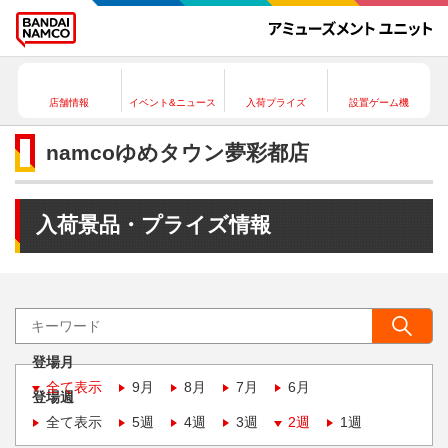
店舗情報
イベント&ニュース
入荷プライズ
設置ゲーム機
namcoゆめタウン夢彩都店
入荷景品・プライズ情報
登場月
全て表示
9月
8月
7月
6月
登場週
全て表示
5週
4週
3週
2週
1週