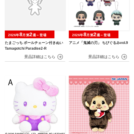
8
2
8
2
2026年
月第
週～登場
2026年
月第
週～登場
たまごっち ボールチェーン付きぬい
アニメ「鬼滅の刃」 ちびぐるみvol.9
Tamagotchi Paradise2-R