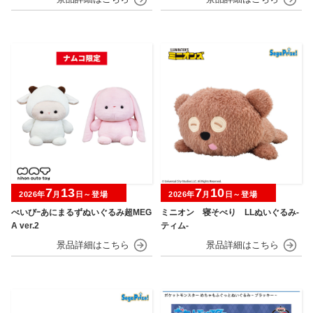
7
13
7
10
2026年
月
日～登場
2026年
月
日～登場
べいびｰあにまるずぬいぐるみ超MEG
ミニオン 寝そべり LLぬいぐるみ‐
A ver.2
ティム‐