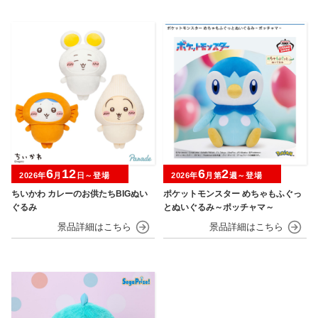
6
12
6
2
2026年
月
日～登場
2026年
月第
週～登場
ちいかわ カレーのお供たちBIGぬい
ポケットモンスター めちゃもふぐっ
ぐるみ
とぬいぐるみ～ポッチャマ～