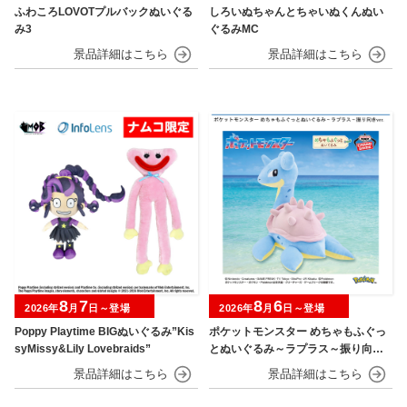
ふわころLOVOTプルバックぬいぐる
しろいぬちゃんとちゃいぬくんぬい
み3
ぐるみMC
8
7
8
6
2026年
月
日～登場
2026年
月
日～登場
Poppy Playtime BIGぬいぐるみ”Kis
ポケットモンスター めちゃもふぐっ
syMissy&Lily Lovebraids”
とぬいぐるみ～ラプラス～振り向きv
er.