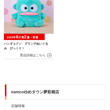
6
2
2026年
月第
週～登場
ハンギョドン グランデぬいぐる
み びっくり！
namcoゆめタウン夢彩都店
店舗情報