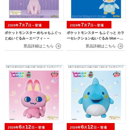
7
7
7
7
2026年
月
日～登場
2026年
月
日～登場
ポケットモンスター めちゃもふぐっ
ポケットモンスター もふぐっと カラ
とぬいぐるみ～エーフィ－～
ーセレクションぬいぐるみ blue～カ
イオーガ・ポッチャマ～
6
12
6
12
2026年
月
日～登場
2026年
月
日～登場