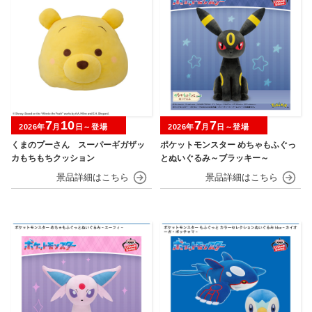
7
10
7
7
2026年
月
日～登場
2026年
月
日～登場
くまのプーさん スーパーギガザッ
ポケットモンスター めちゃもふぐっ
カもちもちクッション
とぬいぐるみ～ブラッキー～