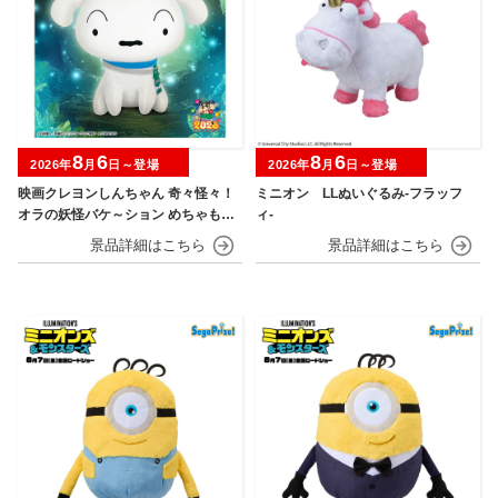
8
6
8
6
2026年
月
日～登場
2026年
月
日～登場
映画クレヨンしんちゃん 奇々怪々！
ミニオン LLぬいぐるみ‐フラッフ
オラの妖怪バケ～ション めちゃもふ
ィ‐
ぐっとぬいぐるみ～おすわりポーズ
のシロ～