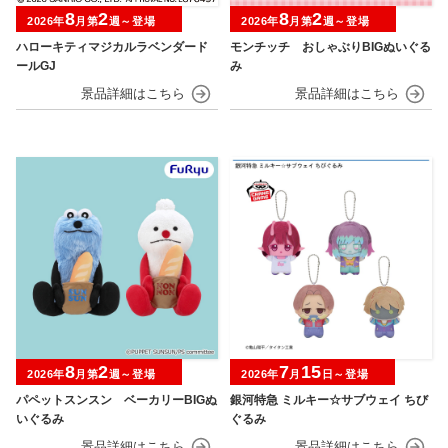
8
2
8
2
2026年
月第
週～登場
2026年
月第
週～登場
ハローキティマジカルラベンダード
モンチッチ おしゃぶりBIGぬいぐる
ールGJ
み
8
2
7
15
2026年
月第
週～登場
2026年
月
日～登場
パペットスンスン ベーカリーBIGぬ
銀河特急 ミルキー☆サブウェイ ちび
いぐるみ
ぐるみ