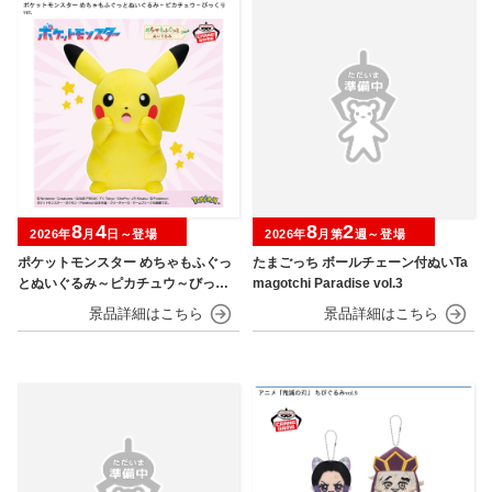
8
4
8
2
2026年
月
日～登場
2026年
月第
週～登場
ポケットモンスター めちゃもふぐっ
たまごっち ボールチェーン付ぬいTa
とぬいぐるみ～ピカチュウ～びっく
magotchi Paradise vol.3
りver.