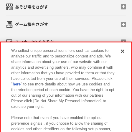
あそび場をさがす
ゲーム機をさがす
スマホ・PCであそぶ
We collect unique personal identifiers such as cookies to
analyze our traffic and to personalize content and ads. We
イベント・キャンペーン
share information about your use of our website with our
analytics and advertising partners, who may combine it with
other information that you have provided to them or that they
have collected from your use of their services. Please click
"
here
" to see more details about how we use cookies and
関連会社
サステナビリティ
サイトポリシー
the retention period of each cookie. You have the right to opt
out of our sharing of your information with our partners.
プライバシーポリシー
ウェブアクセシビリティ方針と検証結果
Please click [Do Not Share My Personal Information] to
exercise your right.
お取引先さまとともに
食品のご提供について
カスタマーハラスメント対応方針
よくあるご質問・お問い合わせ
Please note that even if you have enabled the opt-out
preference signals , if you choose to allow the sharing of
cookies and other identifiers on the following setup banner,