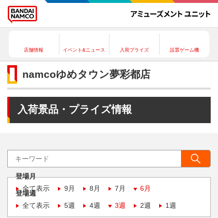
店舗情報
イベント&ニュース
入荷プライズ
設置ゲーム機
namcoゆめタウン夢彩都店
入荷景品・プライズ情報
登場月
全て表示
9月
8月
7月
6月
登場週
全て表示
5週
4週
3週
2週
1週