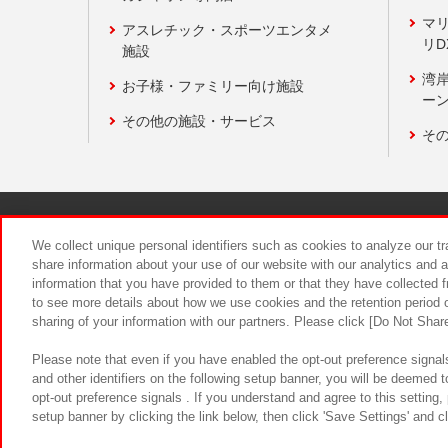
マ
アスレチック・スポーツエンタメ
リD
施設
湾
お子様・ファミリー向け施設
ーン
その他の施設・サービス
そ
関連会社
サステナビリティ
We collect unique personal identifiers such as cookies to analyze our t
share information about your use of our website with our analytics and 
information that you have provided to them or that they have collected f
食品のご提
to see more details about how we use cookies and the retention period o
sharing of your information with our partners. Please click [Do Not Shar
Please note that even if you have enabled the opt-out preference signals
and other identifiers on the following setup banner, you will be deemed 
opt-out preference signals . If you understand and agree to this setting
setup banner by clicking the link below, then click 'Save Settings' and c
©Bandai Namco Amusement Inc.
©Ba