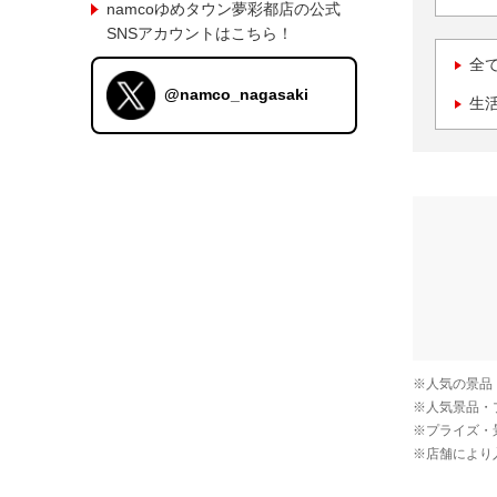
namcoゆめタウン夢彩都店の公式
SNSアカウントはこちら！
全
@namco_nagasaki
生