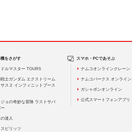
ム機をさがす
スマホ・PCであそぶ
ドルマスター TOURS
ナムコオンラインクレーン
動戦士ガンダム エクストリーム
ナムコパークス オンライ
ーサス２ インフィニットブース
ガシャポンオンライン
公式スマートフォンアプリ
ョジョの奇妙な冒険 ラストサバ
バー
鼓の達人
りスピリッツ