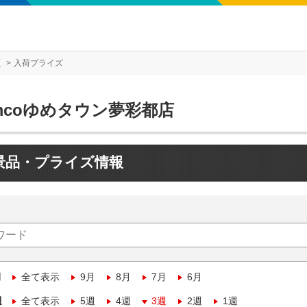
店
入荷プライズ
mcoゆめタウン夢彩都店
景品・プライズ情報
月
全て表示
9月
8月
7月
6月
週
全て表示
5週
4週
3週
2週
1週