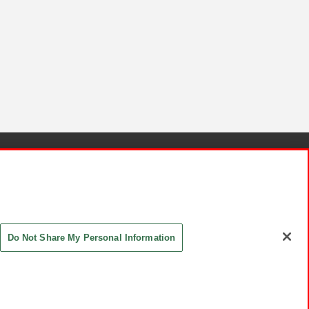
針と検証結果
お取引先さまとともに
お問い合わせ
Do Not Share My Personal Information
ASHIKI Co., Ltd. All Rights Reserved.