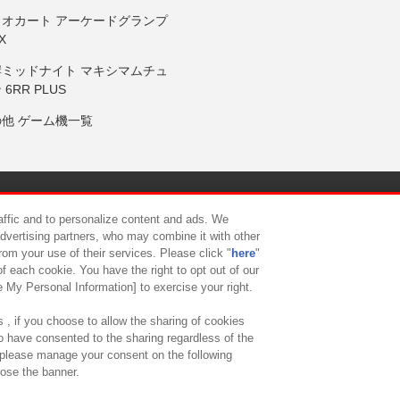
リオカート アーケードグランプ
X
岸ミッドナイト マキシマムチュ
 6RR PLUS
の他 ゲーム機一覧
サイトポリシー
プライバシーポリシー
ウェブアクセシビリティ方
raffic and to personalize content and ads. We
advertising partners, who may combine it with other
rom your use of their services. Please click "
here
"
供について
カスタマーハラスメント対応方針
よくあるご質問・
f each cookie. You have the right to opt out of our
e My Personal Information] to exercise your right.
 , if you choose to allow the sharing of cookies
to have consented to the sharing regardless of the
, please manage your consent on the following
lose the banner.
ndai Namco Amusement Lab Inc.
©Bandai Namco Experience Inc.
©HANAY