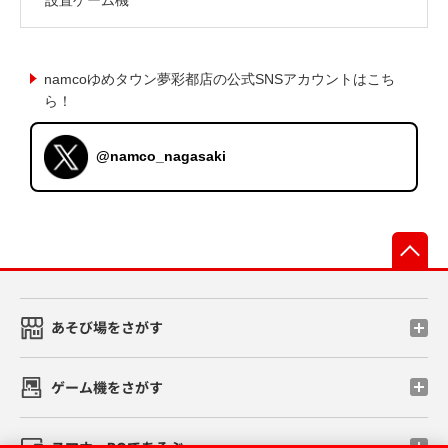
namcoゆめタウン夢彩都店の公式SNSアカウントはこち
ら！
@namco_nagasaki
先
あそび場をさがす
ゲーム機をさがす
スマホ・PCであそぶ