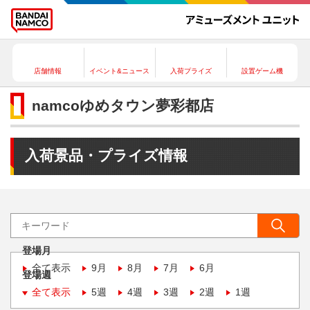
店舗情報
イベント&ニュース
入荷プライズ
設置ゲーム機
namcoゆめタウン夢彩都店
入荷景品・プライズ情報
登場月
全て表示
9月
8月
7月
6月
登場週
全て表示
5週
4週
3週
2週
1週