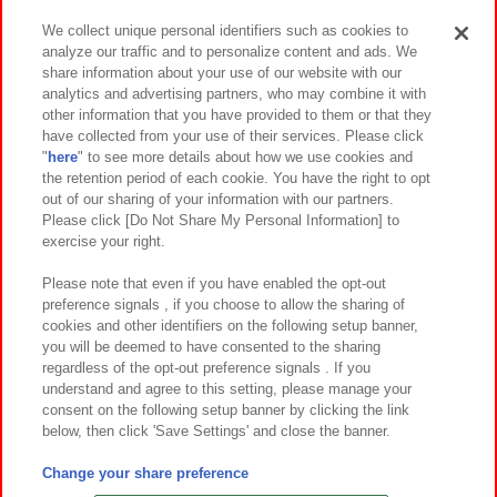
We collect unique personal identifiers such as cookies to
analyze our traffic and to personalize content and ads. We
イベント・キャンペーン
share information about your use of our website with our
analytics and advertising partners, who may combine it with
other information that you have provided to them or that they
have collected from your use of their services. Please click
"
here
" to see more details about how we use cookies and
関連会社
サステナビリティ
サイトポリシー
the retention period of each cookie. You have the right to opt
out of our sharing of your information with our partners.
プライバシーポリシー
ウェブアクセシビリティ方針と検証結果
Please click [Do Not Share My Personal Information] to
exercise your right.
お取引先さまとともに
食品のご提供について
カスタマーハラスメント対応方針
よくあるご質問・お問い合わせ
Please note that even if you have enabled the opt-out
preference signals , if you choose to allow the sharing of
cookies and other identifiers on the following setup banner,
you will be deemed to have consented to the sharing
regardless of the opt-out preference signals . If you
understand and agree to this setting, please manage your
consent on the following setup banner by clicking the link
below, then click 'Save Settings' and close the banner.
©Bandai Namco Amusement Inc.
©Bandai Namco Amusement Lab Inc.
Change your share preference
©Bandai Namco Experience Inc.