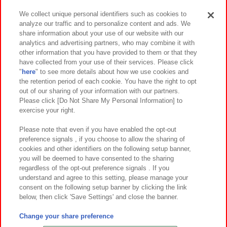
We collect unique personal identifiers such as cookies to
analyze our traffic and to personalize content and ads. We
イベント・キャンペーン
share information about your use of our website with our
analytics and advertising partners, who may combine it with
other information that you have provided to them or that they
have collected from your use of their services. Please click
"
here
" to see more details about how we use cookies and
関連会社
サステナビリティ
サイトポリシー
the retention period of each cookie. You have the right to opt
out of our sharing of your information with our partners.
プライバシーポリシー
ウェブアクセシビリティ方針と検証結果
Please click [Do Not Share My Personal Information] to
exercise your right.
お取引先さまとともに
食品のご提供について
カスタマーハラスメント対応方針
よくあるご質問・お問い合わせ
Please note that even if you have enabled the opt-out
preference signals , if you choose to allow the sharing of
cookies and other identifiers on the following setup banner,
you will be deemed to have consented to the sharing
regardless of the opt-out preference signals . If you
understand and agree to this setting, please manage your
consent on the following setup banner by clicking the link
below, then click 'Save Settings' and close the banner.
©Bandai Namco Amusement Inc.
©Bandai Namco Amusement Lab Inc.
Change your share preference
©Bandai Namco Experience Inc.