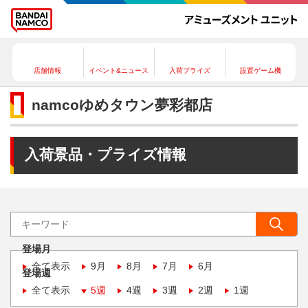
店舗情報
イベント&ニュース
入荷プライズ
設置ゲーム機
namcoゆめタウン夢彩都店
入荷景品・プライズ情報
登場月
全て表示
9月
8月
7月
6月
登場週
全て表示
5週
4週
3週
2週
1週