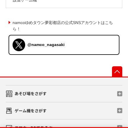
namcoゆめタウン夢彩都店の公式SNSアカウントはこち
ら！
@namco_nagasaki
先
あそび場をさがす
ゲーム機をさがす
スマホ・PCであそぶ