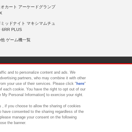
リオカート アーケードグランプ
X
岸ミッドナイト マキシマムチュ
 6RR PLUS
の他 ゲーム機一覧
サイトポリシー
プライバシーポリシー
ウェブアクセシビリティ方
raffic and to personalize content and ads. We
advertising partners, who may combine it with other
rom your use of their services. Please click "
here
"
供について
カスタマーハラスメント対応方針
よくあるご質問・
f each cookie. You have the right to opt out of our
e My Personal Information] to exercise your right.
 , if you choose to allow the sharing of cookies
to have consented to the sharing regardless of the
, please manage your consent on the following
lose the banner.
ndai Namco Amusement Lab Inc.
©Bandai Namco Experience Inc.
©HANAY