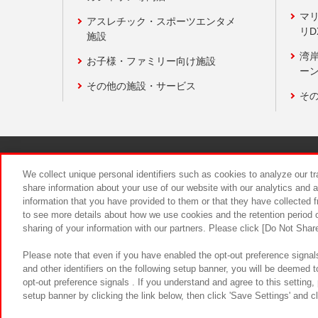
マ
アスレチック・スポーツエンタメ
リD
施設
湾
お子様・ファミリー向け施設
ーン
その他の施設・サービス
そ
関連会社
サステナビリティ
We collect unique personal identifiers such as cookies to analyze our t
share information about your use of our website with our analytics and 
information that you have provided to them or that they have collected f
食品のご提
to see more details about how we use cookies and the retention period o
sharing of your information with our partners. Please click [Do Not Shar
Please note that even if you have enabled the opt-out preference signals
and other identifiers on the following setup banner, you will be deemed 
opt-out preference signals . If you understand and agree to this setting
setup banner by clicking the link below, then click 'Save Settings' and c
©Bandai Namco Amusement Inc.
©Ba