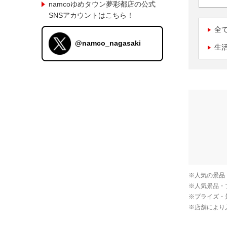
namcoゆめタウン夢彩都店の公式
SNSアカウントはこちら！
全
@namco_nagasaki
生