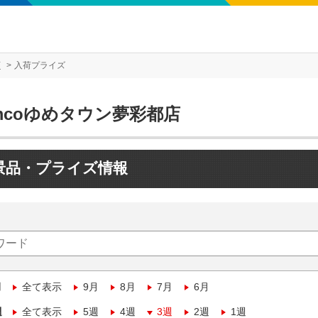
店
入荷プライズ
mcoゆめタウン夢彩都店
景品・プライズ情報
月
全て表示
9月
8月
7月
6月
週
全て表示
5週
4週
3週
2週
1週