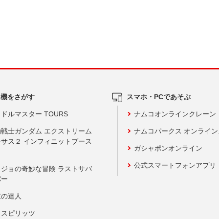
ム機をさがす
スマホ・PCであそぶ
ドルマスター TOURS
ナムコオンラインクレーン
動戦士ガンダム エクストリーム
ナムコパークス オンライ
ーサス２ インフィニットブース
ガシャポンオンライン
公式スマートフォンアプリ
ョジョの奇妙な冒険 ラストサバ
バー
鼓の達人
りスピリッツ