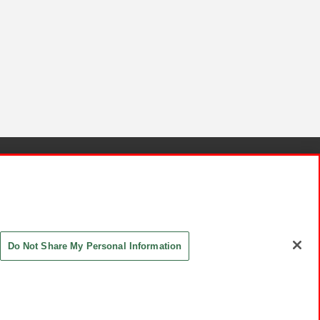
針と検証結果
お取引先さまとともに
お問い合わせ
Do Not Share My Personal Information
ASHIKI Co., Ltd. All Rights Reserved.