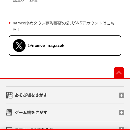
namcoゆめタウン夢彩都店の公式SNSアカウントはこち
ら！
@namco_nagasaki
先
あそび場をさがす
ゲーム機をさがす
スマホ・PCであそぶ