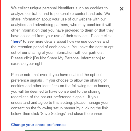
We collect unique personal identifiers such as cookies to
analyze our traffic and to personalize content and ads. We
イベント・キャンペーン
share information about your use of our website with our
analytics and advertising partners, who may combine it with
other information that you have provided to them or that they
have collected from your use of their services. Please click
"
here
" to see more details about how we use cookies and
関連会社
サステナビリティ
サイトポリシー
the retention period of each cookie. You have the right to opt
out of our sharing of your information with our partners.
プライバシーポリシー
ウェブアクセシビリティ方針と検証結果
Please click [Do Not Share My Personal Information] to
exercise your right.
お取引先さまとともに
食品のご提供について
カスタマーハラスメント対応方針
よくあるご質問・お問い合わせ
Please note that even if you have enabled the opt-out
preference signals , if you choose to allow the sharing of
cookies and other identifiers on the following setup banner,
you will be deemed to have consented to the sharing
regardless of the opt-out preference signals . If you
understand and agree to this setting, please manage your
consent on the following setup banner by clicking the link
below, then click 'Save Settings' and close the banner.
©Bandai Namco Amusement Inc.
©Bandai Namco Amusement Lab Inc.
Change your share preference
©Bandai Namco Experience Inc.