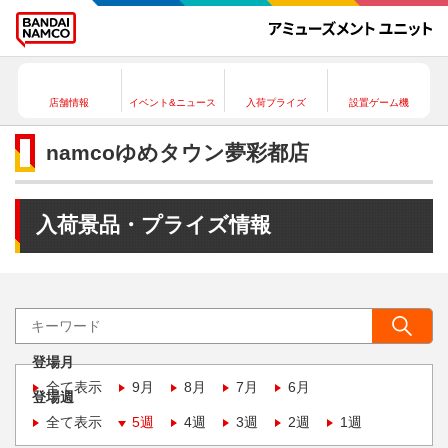
店舗情報
イベント&ニュース
入荷プライズ
設置ゲーム機
namcoゆめタウン夢彩都店
入荷景品・プライズ情報
登場月
全て表示
9月
8月
7月
6月
登場週
全て表示
5週
4週
3週
2週
1週