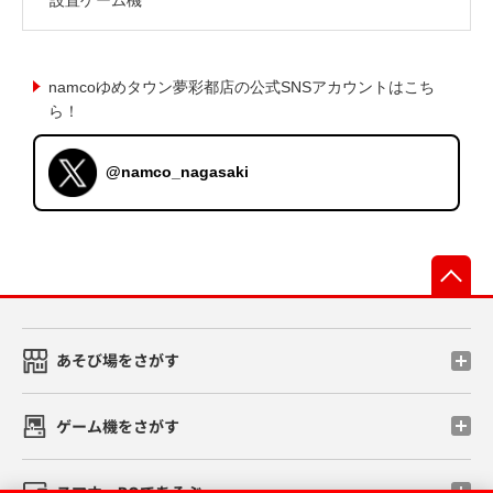
namcoゆめタウン夢彩都店の公式SNSアカウントはこち
ら！
@namco_nagasaki
先
あそび場をさがす
ゲーム機をさがす
スマホ・PCであそぶ