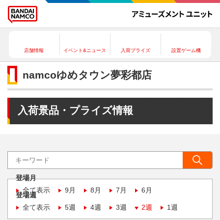
店舗情報
イベント&ニュース
入荷プライズ
設置ゲーム機
namcoゆめタウン夢彩都店
入荷景品・プライズ情報
登場月
全て表示
9月
8月
7月
6月
登場週
全て表示
5週
4週
3週
2週
1週