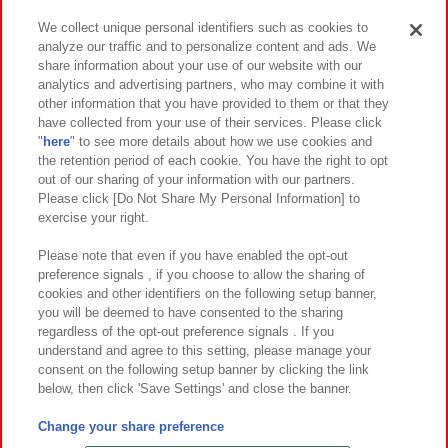
We collect unique personal identifiers such as cookies to
analyze our traffic and to personalize content and ads. We
イベント・キャンペーン
share information about your use of our website with our
analytics and advertising partners, who may combine it with
other information that you have provided to them or that they
have collected from your use of their services. Please click
"
here
" to see more details about how we use cookies and
関連会社
サステナビリティ
サイトポリシー
the retention period of each cookie. You have the right to opt
out of our sharing of your information with our partners.
プライバシーポリシー
ウェブアクセシビリティ方針と検証結果
Please click [Do Not Share My Personal Information] to
exercise your right.
お取引先さまとともに
食品のご提供について
カスタマーハラスメント対応方針
よくあるご質問・お問い合わせ
Please note that even if you have enabled the opt-out
preference signals , if you choose to allow the sharing of
cookies and other identifiers on the following setup banner,
you will be deemed to have consented to the sharing
regardless of the opt-out preference signals . If you
understand and agree to this setting, please manage your
consent on the following setup banner by clicking the link
below, then click 'Save Settings' and close the banner.
©Bandai Namco Amusement Inc.
©Bandai Namco Amusement Lab Inc.
Change your share preference
©Bandai Namco Experience Inc.