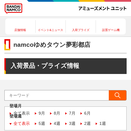
店舗情報
イベント&ニュース
入荷プライズ
設置ゲーム機
namcoゆめタウン夢彩都店
入荷景品・プライズ情報
登場月
全て表示
9月
8月
7月
6月
登場週
全て表示
5週
4週
3週
2週
1週