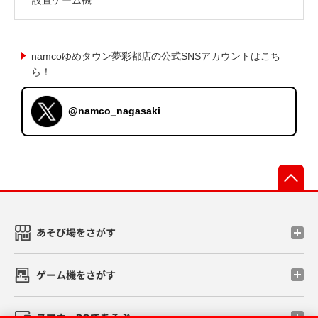
namcoゆめタウン夢彩都店の公式SNSアカウントはこち
ら！
@namco_nagasaki
先
あそび場をさがす
ゲーム機をさがす
スマホ・PCであそぶ