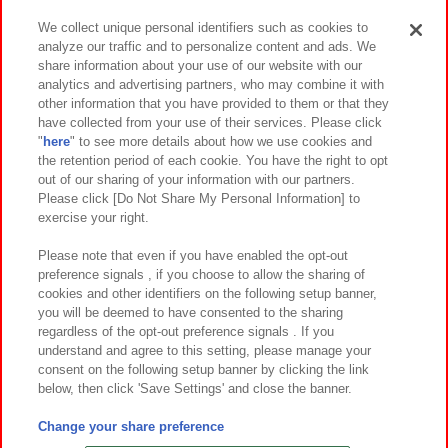
We collect unique personal identifiers such as cookies to
analyze our traffic and to personalize content and ads. We
イベント・キャンペーン
share information about your use of our website with our
analytics and advertising partners, who may combine it with
other information that you have provided to them or that they
have collected from your use of their services. Please click
"
here
" to see more details about how we use cookies and
関連会社
サステナビリティ
サイトポリシー
the retention period of each cookie. You have the right to opt
out of our sharing of your information with our partners.
プライバシーポリシー
ウェブアクセシビリティ方針と検証結果
Please click [Do Not Share My Personal Information] to
exercise your right.
お取引先さまとともに
食品のご提供について
カスタマーハラスメント対応方針
よくあるご質問・お問い合わせ
Please note that even if you have enabled the opt-out
preference signals , if you choose to allow the sharing of
cookies and other identifiers on the following setup banner,
you will be deemed to have consented to the sharing
regardless of the opt-out preference signals . If you
understand and agree to this setting, please manage your
consent on the following setup banner by clicking the link
below, then click 'Save Settings' and close the banner.
©Bandai Namco Amusement Inc.
©Bandai Namco Amusement Lab Inc.
Change your share preference
©Bandai Namco Experience Inc.