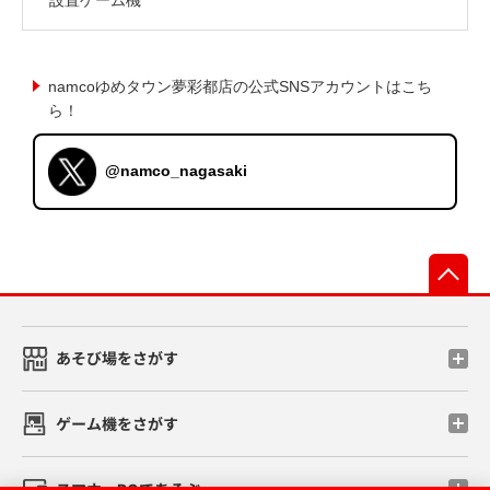
namcoゆめタウン夢彩都店の公式SNSアカウントはこち
ら！
@namco_nagasaki
先
あそび場をさがす
ゲーム機をさがす
スマホ・PCであそぶ