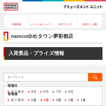
店舗情報
イベント&ニュース
入荷プライズ
設置ゲーム機
namcoゆめタウン夢彩都店
入荷景品・プライズ情報
登場月
全て表示
9月
8月
7月
6月
登場週
全て表示
5週
4週
3週
2週
1週