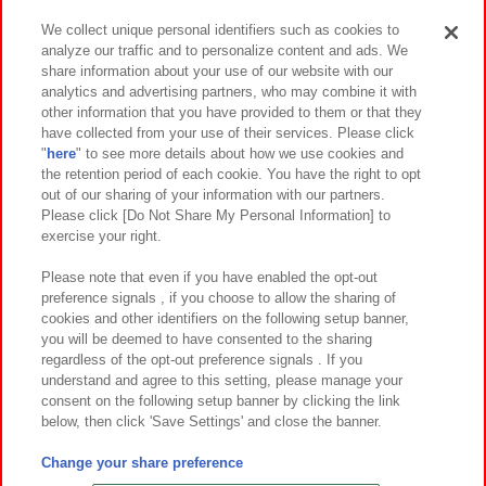
We collect unique personal identifiers such as cookies to
analyze our traffic and to personalize content and ads. We
イベント・キャンペーン
share information about your use of our website with our
analytics and advertising partners, who may combine it with
other information that you have provided to them or that they
have collected from your use of their services. Please click
"
here
" to see more details about how we use cookies and
関連会社
サステナビリティ
サイトポリシー
the retention period of each cookie. You have the right to opt
out of our sharing of your information with our partners.
プライバシーポリシー
ウェブアクセシビリティ方針と検証結果
Please click [Do Not Share My Personal Information] to
exercise your right.
お取引先さまとともに
食品のご提供について
カスタマーハラスメント対応方針
よくあるご質問・お問い合わせ
Please note that even if you have enabled the opt-out
preference signals , if you choose to allow the sharing of
cookies and other identifiers on the following setup banner,
you will be deemed to have consented to the sharing
regardless of the opt-out preference signals . If you
understand and agree to this setting, please manage your
consent on the following setup banner by clicking the link
below, then click 'Save Settings' and close the banner.
©Bandai Namco Amusement Inc.
©Bandai Namco Amusement Lab Inc.
Change your share preference
©Bandai Namco Experience Inc.