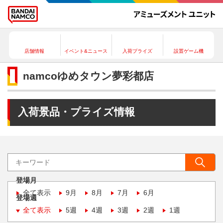
店舗情報
イベント&ニュース
入荷プライズ
設置ゲーム機
namcoゆめタウン夢彩都店
入荷景品・プライズ情報
登場月
全て表示
9月
8月
7月
6月
登場週
全て表示
5週
4週
3週
2週
1週