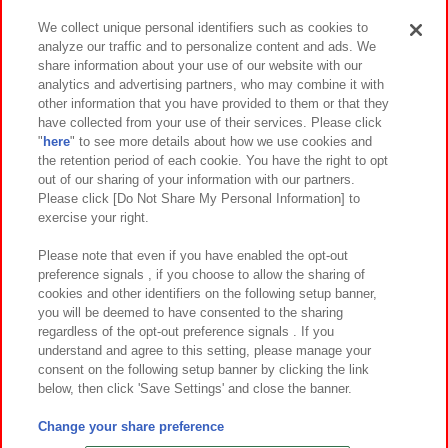
We collect unique personal identifiers such as cookies to
analyze our traffic and to personalize content and ads. We
イベント・キャンペーン
share information about your use of our website with our
analytics and advertising partners, who may combine it with
other information that you have provided to them or that they
have collected from your use of their services. Please click
"
here
" to see more details about how we use cookies and
関連会社
サステナビリティ
サイトポリシー
the retention period of each cookie. You have the right to opt
out of our sharing of your information with our partners.
プライバシーポリシー
ウェブアクセシビリティ方針と検証結果
Please click [Do Not Share My Personal Information] to
exercise your right.
お取引先さまとともに
食品のご提供について
カスタマーハラスメント対応方針
よくあるご質問・お問い合わせ
Please note that even if you have enabled the opt-out
preference signals , if you choose to allow the sharing of
cookies and other identifiers on the following setup banner,
you will be deemed to have consented to the sharing
regardless of the opt-out preference signals . If you
understand and agree to this setting, please manage your
consent on the following setup banner by clicking the link
below, then click 'Save Settings' and close the banner.
©Bandai Namco Amusement Inc.
©Bandai Namco Amusement Lab Inc.
Change your share preference
©Bandai Namco Experience Inc.