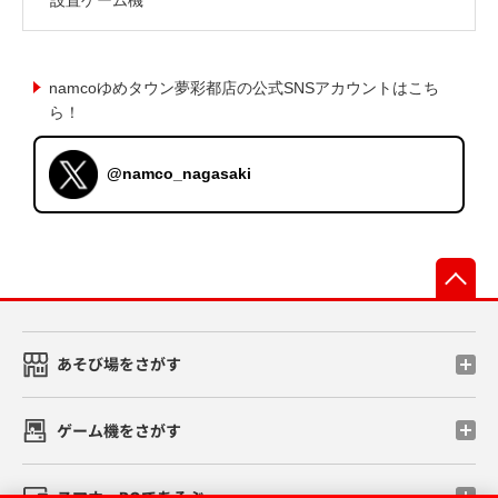
namcoゆめタウン夢彩都店の公式SNSアカウントはこち
ら！
@namco_nagasaki
先
あそび場をさがす
ゲーム機をさがす
スマホ・PCであそぶ