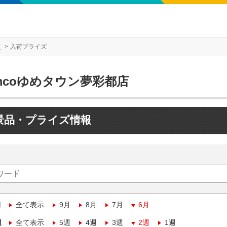
店
入荷プライズ
mcoゆめタウン夢彩都店
景品・プライズ情報
月
全て表示
9月
8月
7月
6月
週
全て表示
5週
4週
3週
2週
1週