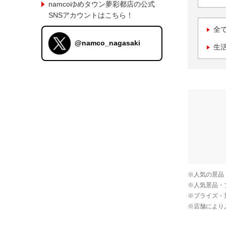
namcoゆめタウン夢彩都店の公式
SNSアカウントはこちら！
全
@namco_nagasaki
生