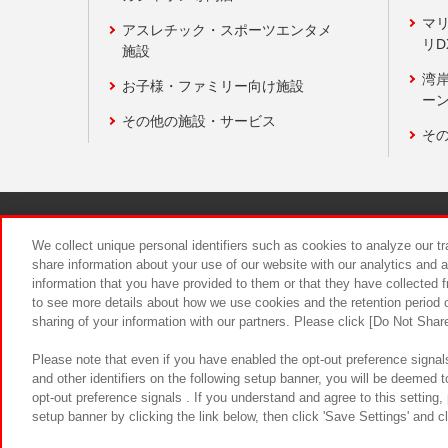
マ
アスレチック・スポーツエンタメ
リD
施設
湾
お子様・ファミリー向け施設
ーン
その他の施設・サービス
そ
関連会社
サステナビリティ
We collect unique personal identifiers such as cookies to analyze our t
share information about your use of our website with our analytics and 
information that you have provided to them or that they have collected f
食品のご提
to see more details about how we use cookies and the retention period o
sharing of your information with our partners. Please click [Do Not Shar
Please note that even if you have enabled the opt-out preference signals
and other identifiers on the following setup banner, you will be deemed 
opt-out preference signals . If you understand and agree to this setting
setup banner by clicking the link below, then click 'Save Settings' and c
©Bandai Namco Amusement Inc.
©Ba