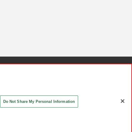
針と検証結果
お取引先さまとともに
お問い合わせ
Do Not Share My Personal Information
ASHIKI Co., Ltd. All Rights Reserved.