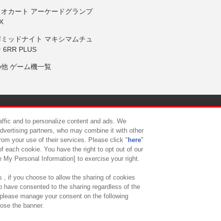
リオカート アーケードグランプ
X
岸ミッドナイト マキシマムチュ
 6RR PLUS
の他 ゲーム機一覧
サイトポリシー
プライバシーポリシー
ウェブアクセシビリティ方
raffic and to personalize content and ads. We
advertising partners, who may combine it with other
rom your use of their services. Please click "
here
"
供について
カスタマーハラスメント対応方針
よくあるご質問・
f each cookie. You have the right to opt out of our
e My Personal Information] to exercise your right.
 , if you choose to allow the sharing of cookies
to have consented to the sharing regardless of the
, please manage your consent on the following
lose the banner.
ndai Namco Amusement Lab Inc.
©Bandai Namco Experience Inc.
©HANAY