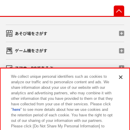
先
あそび場をさがす
ゲーム機をさがす
スマホ・PCであそぶ
We collect unique personal identifiers such as cookies to
analyze our traffic and to personalize content and ads. We
イベント・キャンペーン
share information about your use of our website with our
analytics and advertising partners, who may combine it with
other information that you have provided to them or that they
have collected from your use of their services. Please click
"
here
" to see more details about how we use cookies and
関連会社
サステナビリティ
サイトポリシー
the retention period of each cookie. You have the right to opt
out of our sharing of your information with our partners.
プライバシーポリシー
ウェブアクセシビリティ方針と検証結果
Please click [Do Not Share My Personal Information] to