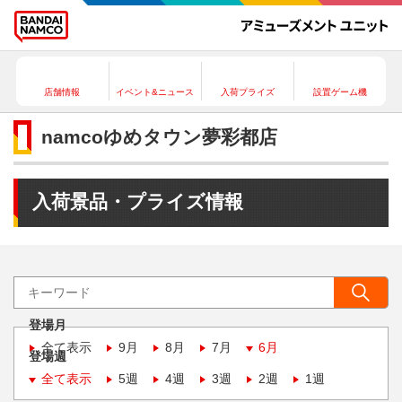
店舗情報
イベント&ニュース
入荷プライズ
設置ゲーム機
namcoゆめタウン夢彩都店
入荷景品・プライズ情報
登場月
全て表示
9月
8月
7月
6月
登場週
全て表示
5週
4週
3週
2週
1週