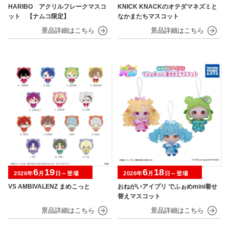
HARIBO アクリルフレークマスコ
KNICK KNACKのオテダマネズミと
ット 【ナムコ限定】
なかまたちマスコット
6
19
6
18
2026年
月
日～登場
2026年
月
日～登場
VS AMBIVALENZ まめこっと
おねがいアイプリ でふぉめmini着せ
替えマスコット