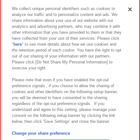
We collect unique personal identifiers such as cookies to
analyze our traffic and to personalize content and ads. We
イベント・キャンペーン
share information about your use of our website with our
analytics and advertising partners, who may combine it with
other information that you have provided to them or that they
have collected from your use of their services. Please click
"
here
" to see more details about how we use cookies and
関連会社
サステナビリティ
サイトポリシー
the retention period of each cookie. You have the right to opt
out of our sharing of your information with our partners.
プライバシーポリシー
ウェブアクセシビリティ方針と検証結果
Please click [Do Not Share My Personal Information] to
exercise your right.
お取引先さまとともに
食品のご提供について
カスタマーハラスメント対応方針
よくあるご質問・お問い合わせ
Please note that even if you have enabled the opt-out
preference signals , if you choose to allow the sharing of
cookies and other identifiers on the following setup banner,
you will be deemed to have consented to the sharing
regardless of the opt-out preference signals . If you
understand and agree to this setting, please manage your
consent on the following setup banner by clicking the link
below, then click 'Save Settings' and close the banner.
©Bandai Namco Amusement Inc.
©Bandai Namco Amusement Lab Inc.
Change your share preference
©Bandai Namco Experience Inc.