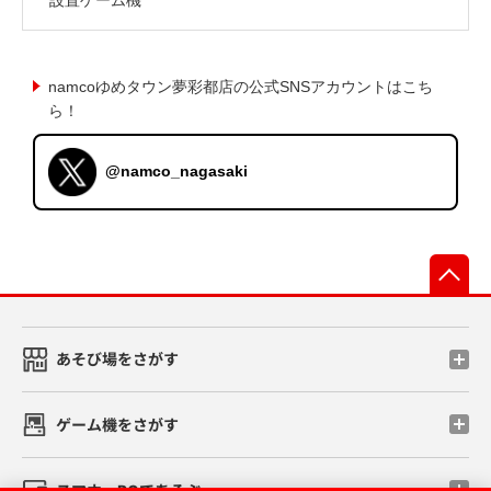
namcoゆめタウン夢彩都店の公式SNSアカウントはこち
ら！
@namco_nagasaki
先
あそび場をさがす
ゲーム機をさがす
スマホ・PCであそぶ