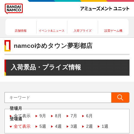
店舗情報
イベント&ニュース
入荷プライズ
設置ゲーム機
namcoゆめタウン夢彩都店
入荷景品・プライズ情報
登場月
全て表示
9月
8月
7月
6月
登場週
全て表示
5週
4週
3週
2週
1週